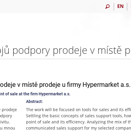
EN
rodeje v místě prodeje u firmy Hypermarket a.s.
int of sale at the firm Hypermarket a.s.
Abstract:
ě prodeje
The work will be focused on tools for sales and its eff
podpory
Settling the basic concepts of sales support tools, ho
ivitu.
point of sale and its efficiency. Analyzing the mix of t
e u mnou
communicated sales support for my selected compan