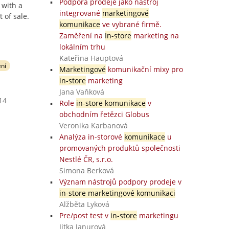
Podpora prodeje jako nástroj
 with a
integrované
marketingové
 of sale.
komunikace
ve vybrané firmě.
Zaměření na
In-store
marketing na
lokálním trhu
Kateřina Hauptová
ní
Marketingové
komunikační mixy pro
in-store
marketing
Jana Vaňková
14
Role
in-store komunikace
v
obchodním řetězci Globus
Veronika Karbanová
Analýza in-storové
komunikace
u
promovaných produktů společnosti
Nestlé ČR, s.r.o.
Simona Berková
Význam nástrojů podpory prodeje v
in-store marketingové komunikaci
Alžběta Lyková
Pre/post test v
in-store
marketingu
Jitka Janurová