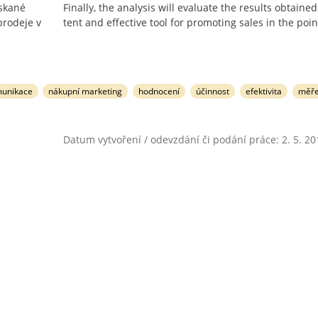
ískané
Finally, the analysis will evaluate the results obtained
prodeje v
tent and effective tool for promoting sales in the point
munikace
nákupní marketing
hodnocení
účinnost
efektivita
měře
Datum vytvoření / odevzdání či podání práce: 2. 5. 20