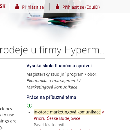
SK
Přihlásit se
Přihlásit se (EduID)
Analýza efektivity nástrojů podpory prodeje v místě prodeje u firmy Hypermarket a.s. – Bc. Robert Imling
Vysoká škola finanční a správní
Magisterský studijní program / obor:
Ekonomika a management /
Marketingová komunikace
Práce na příbuzné téma
iciency.
In-store marketingová komunikace
v
w to use
Prioru České Budějovice
hings are
Pavel Kratochvíl
y.