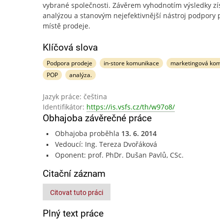
vybrané společnosti. Závěrem vyhodnotím výsledky z
analýzou a stanovým nejefektivnější nástroj podpory 
místě prodeje.
Klíčová slova
Podpora prodeje
in-store komunikace
marketingová ko
POP
analýza.
Jazyk práce: čeština
Identifikátor:
https://is.vsfs.cz/th/w97o8/
Obhajoba závěrečné práce
Obhajoba proběhla
13. 6. 2014
Vedoucí: Ing. Tereza Dvořáková
Oponent: prof. PhDr. Dušan Pavlů, CSc.
Citační záznam
Citovat tuto práci
Plný text práce