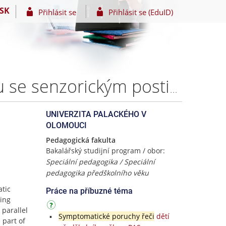
SK
Přihlásit se
Přihlásit se (EduID)
Symptomatické poruchy řeči u dětí předškolního věku se senzorickým postižením – Tereza JEŘÁBKOVÁ
UNIVERZITA PALACKÉHO V
OLOMOUCI
Pedagogická fakulta
Bakalářský studijní program / obor:
Speciální pedagogika / Speciální
pedagogika předškolního věku
atic
Práce na příbuzné téma
ring
parallel
Symptomatické poruchy řeči
dětí
 part of