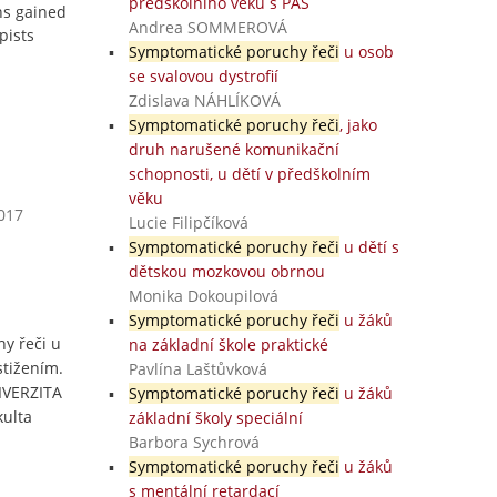
předškolního věku s PAS
ns gained
Andrea SOMMEROVÁ
pists
Symptomatické poruchy řeči
u osob
se svalovou dystrofií
Zdislava NÁHLÍKOVÁ
Symptomatické poruchy řeči
, jako
druh narušené komunikační
schopnosti, u dětí v předškolním
věku
2017
Lucie Filipčíková
Symptomatické poruchy řeči
u dětí s
dětskou mozkovou obrnou
Monika Dokoupilová
Symptomatické poruchy řeči
u žáků
y řeči u
na základní škole praktické
stižením.
Pavlína Laštůvková
NIVERZITA
Symptomatické poruchy řeči
u žáků
ulta
základní školy speciální
Barbora Sychrová
Symptomatické poruchy řeči
u žáků
s mentální retardací