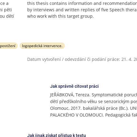
ace a
this thesis contains information and recommendatio
i pěti
by interviews and written replies of five Speech thera
ou dětí
who work with this target group.
postižení
logopedická intervence.
Datum vytvoření / odevzdání či podání práce: 21. 4. 
Jak správně citovat práci
JEŘÁBKOVÁ, Tereza. Symptomatické poruch
dětí předškolního věku se senzorickým po
Olomouc, 2017. bakalářská práce (Bc.). U
PALACKÉHO V OLOMOUCI. Pedagogická fak
Jak jinak získat přístup k textu