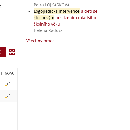
Petra LOJKÁSKOVÁ
A
Logopedická intervence
u dětí se
sluchovým
postižením mladšího
školního věku
Helena Radová
Všechny práce
Z
Vyhledat
o
b
PRÁVA
r
a
z
i