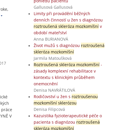
pohledu pacientů
Gallusová Gallusová
roke,
Limity při provádění běžných
denních činností u žen s diagnózou
roztroušená skleróza mozkomíšní
v
období mateřství
Anna BURIANOVÁ
Život mužů s diagnózou
roztroušená
skleróza mozkomíšní
Jarmila Matoušková
2017
Roztroušená skleróza mozkomíšní
-
zásady komplexní rehabilitace v
kontextu s klinickým průběhem
onemocnění
Denisa NAVRÁTILOVÁ
Rodičovství u žen s
roztroušenou
ické
mozkomíšní sklerózou
ckých
Denisa Filipcová
á práce
Kazuistika fyzioterapeutické péče o
KYNĚ V
pacienta s diagnózou
roztroušená
skleróza mozkomíšní