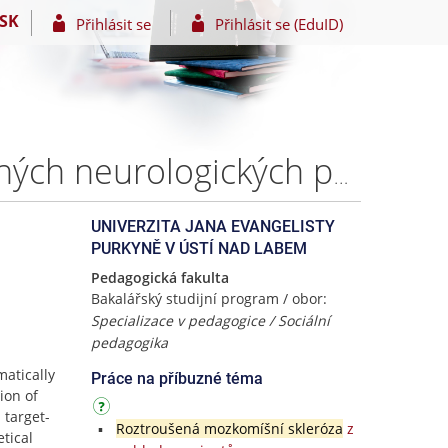
SK
Přihlásit se
Přihlásit se (EduID)
Sociální aspekty robotické rehabilitace chůze u vybraných neurologických poruch. – Dagmar BERTLOVÁ
UNIVERZITA JANA EVANGELISTY
PURKYNĚ V ÚSTÍ NAD LABEM
Pedagogická fakulta
Bakalářský studijní program / obor:
Specializace v pedagogice / Sociální
pedagogika
matically
Práce na příbuzné téma
ion of
 target-
Roztroušená mozkomíšní skleróza
z
etical