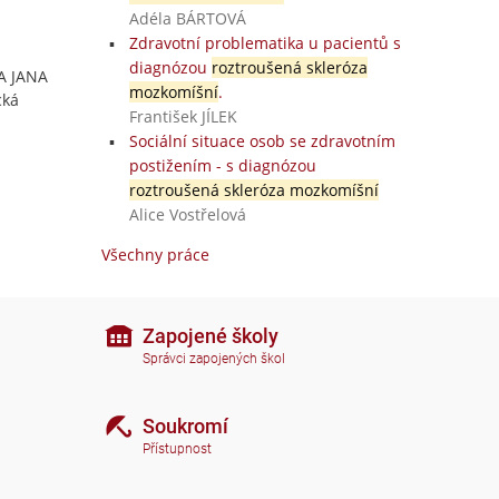
Adéla BÁRTOVÁ
Zdravotní problematika u pacientů s
diagnózou
roztroušená skleróza
TA JANA
mozkomíšní
.
cká
František JÍLEK
Sociální situace osob se zdravotním
postižením - s diagnózou
roztroušená skleróza mozkomíšní
Alice Vostřelová
Všechny práce
Zapojené školy
Správci zapojených škol
Soukromí
Přístupnost