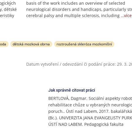
ogických
basis of the work includes an overview of selected
y, dětské
neurological disorders and handicaps, particularly st
eristiky
cerebral palsy and multiple sclerosis, including
…více
hoda
dětská mozková obrna
roztroušená skleróza mozkomíšní
Datum vytvoření / odevzdání či podání práce: 29. 3. 
Jak správně citovat práci
BERTLOVÁ, Dagmar. Sociální aspekty robot
rehabilitace chůze u vybraných neurologi
poruch.. Ústí nad Labem, 2017. bakalářsk
(Bc.). UNIVERZITA JANA EVANGELISTY PUR
ÚSTÍ NAD LABEM. Pedagogická fakulta