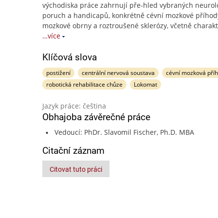
východiska práce zahrnují pře-hled vybraných neurol
poruch a handicapů, konkrétně cévní mozkové příhod
mozkové obrny a roztroušené sklerózy, včetně charakt
…více
Klíčová slova
postižení
centrální nervová soustava
cévní mozková pří
robotická rehabilitace chůze
Lokomat
Jazyk práce: čeština
Obhajoba závěrečné práce
Vedoucí: PhDr. Slavomil Fischer, Ph.D. MBA
Citační záznam
Citovat tuto práci