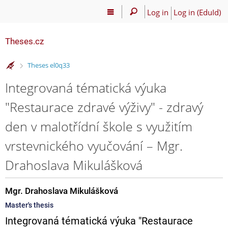
Log in
Log in (EduId)
Theses.cz
>
Theses el0q33
Integrovaná tématická výuka
"Restaurace zdravé výživy" - zdravý
den v malotřídní škole s využitím
vrstevnického vyučování – Mgr.
Drahoslava Mikulášková
Mgr. Drahoslava Mikulášková
Master's thesis
Integrovaná tématická výuka "Restaurace