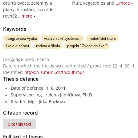
druhů ovoce, zeleniny a
fruit, vegetables and
…more
planých rostlin. Jsou zde
rovněž
…more
Keywords
Integrovaná výuka
vrstevnické vyučování
malotřídní škola
škola a zdraví
rodina a škola
projekt "Ovoce do škol"
Language used: Czech
Date on which the thesis was submitted / produced: 22. 4. 2011
Identifier:
https://is.muni.cz/th/d3bmu/
Thesis defence
Date of defence:
1. 6. 2011
Supervisor: Ing. Helena Jedličková, Ph.D.
Reader: Mgr. Jitka Božková
Citation record
Cite this text
Full text of thesis