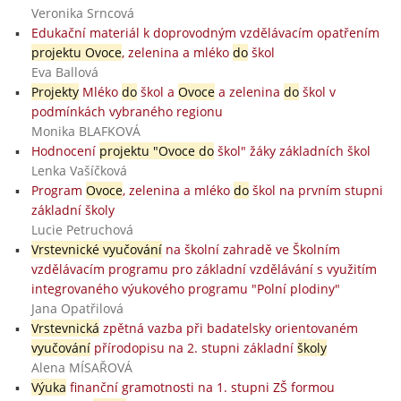
Veronika Srncová
Edukační materiál k doprovodným vzdělávacím opatřením
projektu Ovoce
, zelenina a mléko
do
škol
Eva Ballová
Projekty
Mléko
do
škol a
Ovoce
a zelenina
do
škol v
podmínkách vybraného regionu
Monika BLAFKOVÁ
Hodnocení
projektu "Ovoce do
škol" žáky základních škol
Lenka Vašíčková
Program
Ovoce
, zelenina a mléko
do
škol na prvním stupni
základní školy
Lucie Petruchová
Vrstevnické vyučování
na školní zahradě ve Školním
vzdělávacím programu pro základní vzdělávání s využitím
integrovaného výukového programu "Polní plodiny"
Jana Opatřilová
Vrstevnická
zpětná vazba při badatelsky orientovaném
vyučování
přírodopisu na 2. stupni základní
školy
Alena MÍSAŘOVÁ
Výuka
finanční gramotnosti na 1. stupni ZŠ formou