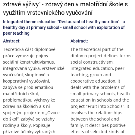
zdravé výživy" - zdravý den v malotřídní škole s
využitím vrstevnického vyučování
Integrated theme education "Restaurant of healthy nutrition" - a
healthy day at primary school - small school with exploitation of
peer teaching
Abstract:
Abstract:
Teoretická část diplomové
The theoretical part of the
práce vymezuje pojmy
diploma project defines terms
sociální konstruktivismus,
social constructivism,
integrovaná výuka, vrstevnické
integrated education, peer
vyučování, skupinové a
teaching, group and
kooperativní vyučování,
cooperative education, it
zabývá se problematikou
deals with the problems of
malotřídních škol,
small primary schools, health
problematikou výchovy ke
education in schools and the
zdraví na školách a s ní
project "Fruit into Schools", it
spojeným projektem „Ovoce
involves the relationships
do škol“, zabývá se vztahy
between the school and
rodiny a školy. Popisuje
family. It describes positive
příznivé účinky vybraných
effects of selected kinds of