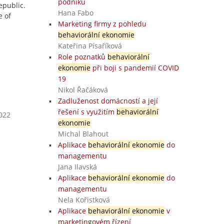
podniku
epublic.
Hana Fabo
e of
Marketing firmy z pohledu
behaviorální ekonomie
Kateřina Písaříková
Role poznatků
behaviorální
ekonomie
při boji s pandemií COVID
19
Nikol Řačáková
Zadluženost domácností a její
řešení s využitím
behaviorální
2022
ekonomie
Michal Blahout
Aplikace
behaviorální ekonomie
do
managementu
Jana Ilavská
Aplikace
behaviorální ekonomie
do
managementu
Nela Kořistková
Aplikace
behaviorální ekonomie
v
marketingovém řízení