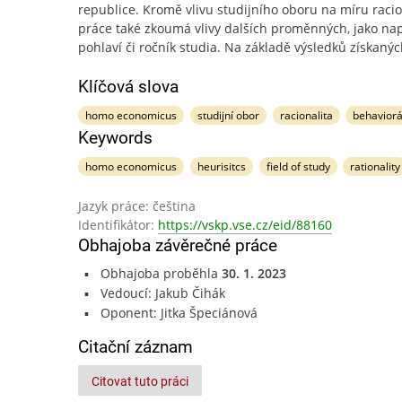
republice. Kromě vlivu studijního oboru na míru racio
práce také zkoumá vlivy dalších proměnných, jako nap
pohlaví či ročník studia. Na základě výsledků získaný
Klíčová slova
homo economicus
studijní obor
racionalita
behaviorá
Keywords
homo economicus
heurisitcs
field of study
rationality
Jazyk práce: čeština
Identifikátor:
https://vskp.vse.cz/eid/88160
Obhajoba závěrečné práce
Obhajoba proběhla
30. 1. 2023
Vedoucí: Jakub Čihák
Oponent: Jitka Špeciánová
Citační záznam
Citovat tuto práci