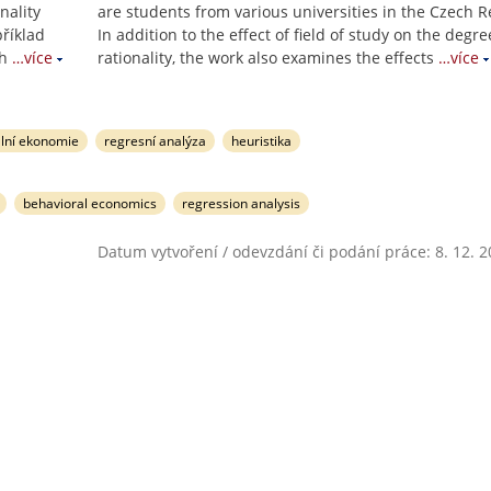
nality
are students from various universities in the Czech R
říklad
In addition to the effect of field of study on the degre
ch
…více
rationality, the work also examines the effects
…více
lní ekonomie
regresní analýza
heuristika
behavioral economics
regression analysis
Datum vytvoření / odevzdání či podání práce: 8. 12. 