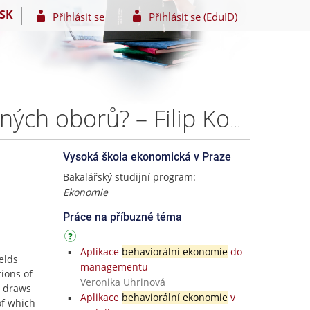
SK
Přihlásit se
Přihlásit se (EduID)
Jsou studenti ekonomie více racionální než studenti jiných oborů? – Filip Konečný
Vysoká škola ekonomická v Praze
Bakalářský studijní program:
Ekonomie
Práce na příbuzné téma
Aplikace
behaviorální ekonomie
do
elds
managementu
ions of
Veronika Uhrinová
h draws
Aplikace
behaviorální ekonomie
v
of which