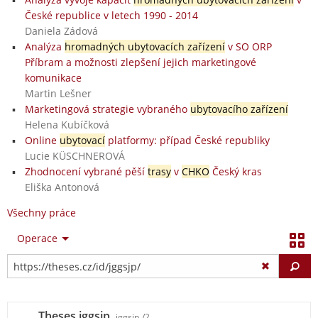
České republice v letech 1990 - 2014
Daniela Zádová
Analýza
hromadných ubytovacích zařízení
v SO ORP
Příbram a možnosti zlepšení jejich marketingové
komunikace
Martin Lešner
Marketingová strategie vybraného
ubytovacího zařízení
Helena Kubíčková
Online
ubytovací
platformy: případ České republiky
Lucie KÜSCHNEROVÁ
Zhodnocení vybrané pěší
trasy
v
CHKO
Český kras
Eliška Antonová
Všechny práce
Operace
Vy
Theses jggsjp
jggsjp
/2