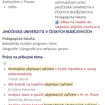
Zveřejněno v Theses:
zpřístupňující práci:
světu
JIHOČESKÁ UNIVERZITA V
ČESKÝCH BUDĚJOVICÍCH,
Pedagogická fakulta
Odkaz na soubor do
lokálního úložiště instituce
JIHOČESKÁ UNIVERZITA V ČESKÝCH BUDĚJOVICÍCH
Pedagogická fakulta
Bakalářský studijní program / obor:
Geografie / Geografie pro veřejnou správu
Práce na příbuzné téma
Hromadná ubytovací zařízení
v České republice a rozvoj
elektromobility
Tomáš Bureš
Vliv Airbnb na tradiční
ubytovací zařízení
Kristýna Hansová
Analýza stavu a využití
ubytovacích zařízení
v hl. m. Praze
Dominika Mihoučová
Analýza vývoje kapacit
hromadných ubytovacích zařízení
v