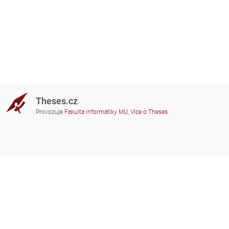
Theses.cz
Provozuje
Fakulta informatiky MU
,
Více o Theses
Potřebujete poradit?
Zapojené školy
theses@fi.muni.cz
Správci zapojených škol
Nápověda
Soukromí
Často kladené dotazy
Přístupnost