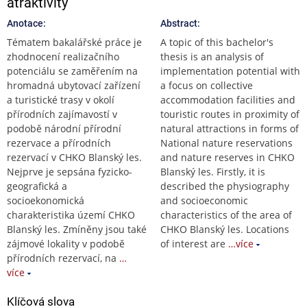
atraktivity
Anotace:
Abstract:
Tématem bakalářské práce je
A topic of this bachelor's
zhodnocení realizačního
thesis is an analysis of
potenciálu se zaměřením na
implementation potential with
hromadná ubytovací zařízení
a focus on collective
a turistické trasy v okolí
accommodation facilities and
přírodních zajímavostí v
touristic routes in proximity of
podobě národní přírodní
natural attractions in forms of
rezervace a přírodních
National nature reservations
rezervací v CHKO Blanský les.
and nature reserves in CHKO
Nejprve je sepsána fyzicko-
Blanský les. Firstly, it is
geografická a
described the physiography
socioekonomická
and socioeconomic
charakteristika území CHKO
characteristics of the area of
Blanský les. Zmíněny jsou také
CHKO Blanský les. Locations
zájmové lokality v podobě
of interest are
…více
přírodních rezervací, na
…
více
Klíčová slova