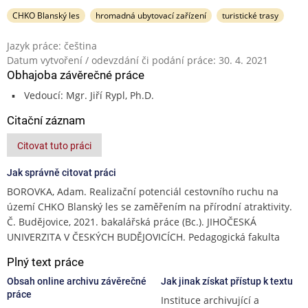
CHKO Blanský les
hromadná ubytovací zařízení
turistické trasy
Jazyk práce: čeština
Datum vytvoření / odevzdání či podání práce: 30. 4. 2021
Obhajoba závěrečné práce
Vedoucí: Mgr. Jiří Rypl, Ph.D.
Citační záznam
Citovat tuto práci
Jak správně citovat práci
BOROVKA, Adam. Realizační potenciál cestovního ruchu na
území CHKO Blanský les se zaměřením na přírodní atraktivity.
Č. Budějovice, 2021. bakalářská práce (Bc.). JIHOČESKÁ
UNIVERZITA V ČESKÝCH BUDĚJOVICÍCH. Pedagogická fakulta
Plný text práce
Obsah online archivu závěrečné
Jak jinak získat přístup k textu
práce
Instituce archivující a