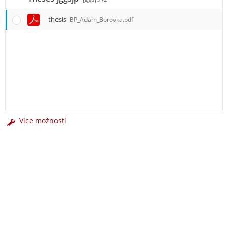
thesis
BP_Adam_Borovka.pdf
Více možností