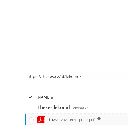
NAME
Theses lekomd
lekomd
/2
thesis
zaverecna_prace.pdf_