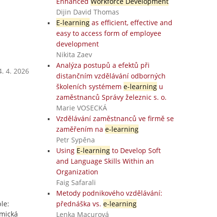
Enhanced
Workforce Development
Dijin David Thomas
E-learning
as efficient, effective and
easy to access form of employee
development
Nikita Zaev
Analýza postupů a efektů při
. 4. 2026
distančním vzdělávání odborných
školeních systémem
e-learning
u
zaměstnanců Správy železnic s. o.
Marie VOSECKÁ
Vzdělávání zaměstnanců ve firmě se
zaměřením na
e-learning
Petr Sypěna
Using
E-learning
to Develop Soft
and Language Skills Within an
Organization
Faig Safarali
Metody podnikového vzdělávání:
le:
přednáška vs.
e-learning
omická
Lenka Macurová