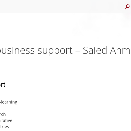
 business support – Saied Ah
rt
-learning
e
rch
itative
tries