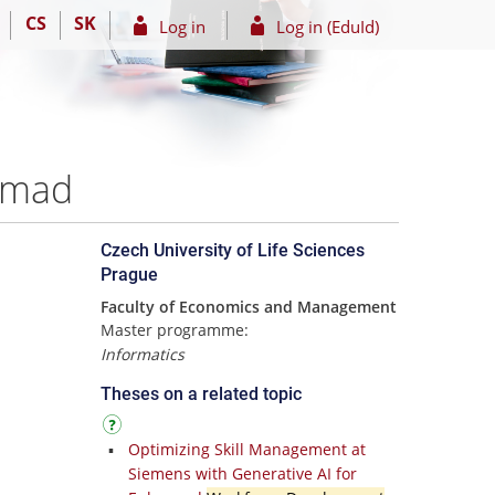
CS
SK
Log in
Log in (EduId)
mmad
Czech University of Life Sciences
Prague
Faculty of Economics and Management
Master programme:
Informatics
Theses on a related topic
Optimizing Skill Management at
Siemens with Generative AI for