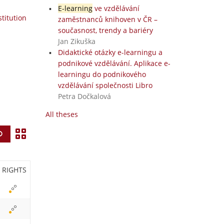
E-learning
ve vzdělávání
stitution
zaměstnanců knihoven v ČR –
současnost, trendy a bariéry
Jan Zikuška
Didaktické otázky e-learningu a
podnikové vzdělávání. Aplikace e-
learningu do podnikového
vzdělávání společnosti Libro
Petra Dočkalová
All theses
V
Find
i
e
RIGHTS
w
i