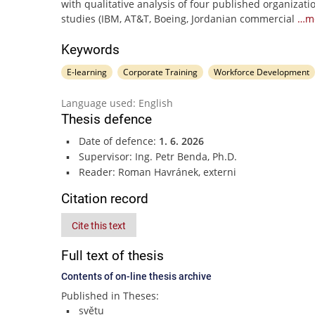
with qualitative analysis of four published organizati
studies (IBM, AT&T, Boeing, Jordanian commercial
…m
Keywords
E-learning
Corporate Training
Workforce Development
Language used: English
Thesis defence
Date of defence:
1. 6. 2026
Supervisor: Ing. Petr Benda, Ph.D.
Reader: Roman Havránek, externi
Citation record
Cite this text
Full text of thesis
Contents of on-line thesis archive
Published in Theses:
světu