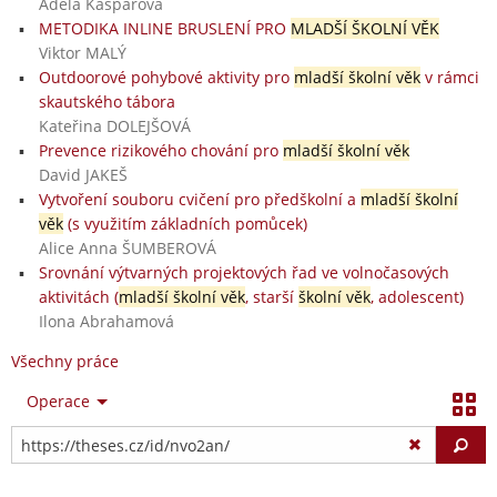
Adéla Kašparová
METODIKA INLINE BRUSLENÍ PRO
MLADŠÍ ŠKOLNÍ VĚK
Viktor MALÝ
Outdoorové pohybové aktivity pro
mladší školní věk
v rámci
skautského tábora
Kateřina DOLEJŠOVÁ
Prevence rizikového chování pro
mladší školní věk
David JAKEŠ
Vytvoření souboru cvičení pro předškolní a
mladší školní
věk
(s využitím základních pomůcek)
Alice Anna ŠUMBEROVÁ
Srovnání výtvarných projektových řad ve volnočasových
aktivitách (
mladší školní věk
, starší
školní věk
, adolescent)
Ilona Abrahamová
Všechny práce
Operace
Vy