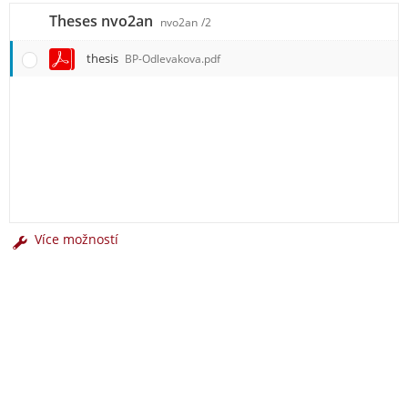
Theses nvo2an
nvo2an
/2
thesis
BP-Odlevakova.pdf
Více možností