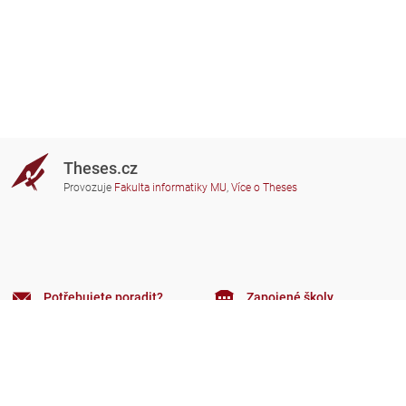
Theses.cz
Provozuje
Fakulta informatiky MU
,
Více o Theses
Potřebujete poradit?
Zapojené školy
theses@fi.muni.cz
Správci zapojených škol
Nápověda
Soukromí
Často kladené dotazy
Přístupnost