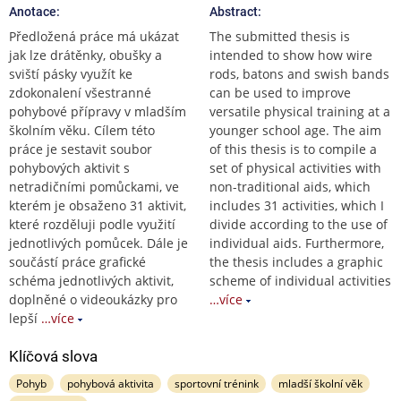
Anotace:
Abstract:
Předložená práce má ukázat
The submitted thesis is
jak lze drátěnky, obušky a
intended to show how wire
sviští pásky využít ke
rods, batons and swish bands
zdokonalení všestranné
can be used to improve
pohybové přípravy v mladším
versatile physical training at a
školním věku. Cílem této
younger school age. The aim
práce je sestavit soubor
of this thesis is to compile a
pohybových aktivit s
set of physical activities with
netradičními pomůckami, ve
non-traditional aids, which
kterém je obsaženo 31 aktivit,
includes 31 activities, which I
které rozděluji podle využití
divide according to the use of
jednotlivých pomůcek. Dále je
individual aids. Furthermore,
součástí práce grafické
the thesis includes a graphic
schéma jednotlivých aktivit,
scheme of individual activities
doplněné o videoukázky pro
…více
lepší
…více
Klíčová slova
Pohyb
pohybová aktivita
sportovní trénink
mladší školní věk