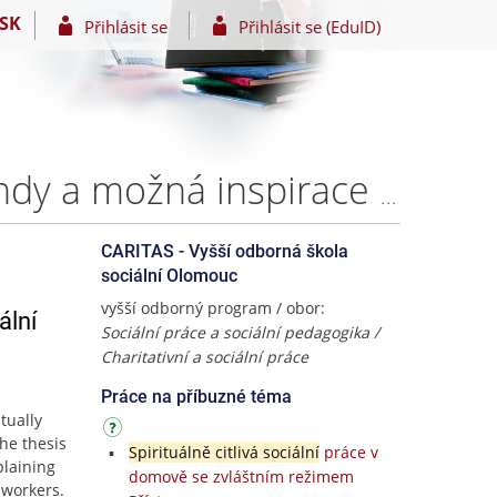
SK
Přihlásit se
Přihlásit se (EduID)
Spirituálně citlivá sociální práce podle Edwarda R. Candy a možná inspirace pro sociální práci u nás – Ing. Lenka Czepczor
CARITAS - Vyšší odborná škola
sociální Olomouc
vyšší odborný program / obor:
ální
Sociální práce a sociální pedagogika /
Charitativní a sociální práce
Práce na příbuzné téma
tually
he thesis
Spirituálně citlivá sociální
práce v
plaining
domově se zvláštním režimem
 workers.