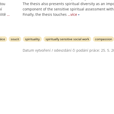
itou
The thesis also presents spiritual diversity as an imp
ní
component of the sensitive spiritual assessment with 
litě
…
Finally, the thesis touches
…více
ráce
soucit
spirituality
spiritually sensitive social work
compassion
Datum vytvoření / odevzdání či podání práce: 25. 5. 