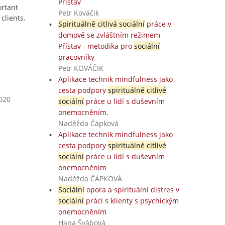
Přístav
ortant
Petr Kováčik
clients.
Spirituálně citlivá sociální
práce v
domově se zvláštním režimem
Přístav - metodika pro
sociální
pracovníky
Petr KOVÁČIK
Aplikace technik mindfulness jako
cesta podpory
spirituálně citlivé
2020
sociální
práce u lidí s duševním
onemocněním.
Naděžda Čápková
Aplikace technik mindfulness jako
cesta podpory
spirituálně citlivé
sociální
práce u lidí s duševním
onemocněním
Naděžda ČÁPKOVÁ
Sociální
opora a spirituální distres v
sociální
práci s klienty s psychickým
onemocněním
Hana Švábová