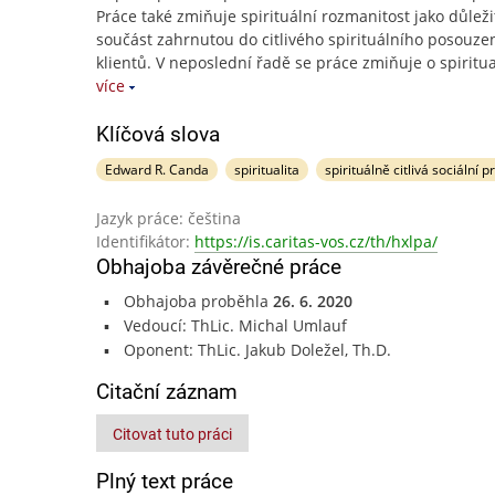
Práce také zmiňuje spirituální rozmanitost jako důlež
součást zahrnutou do citlivého spirituálního posouze
klientů. V neposlední řadě se práce zmiňuje o spiritua
více
Klíčová slova
Edward R. Canda
spiritualita
spirituálně citlivá sociální p
Jazyk práce: čeština
Identifikátor:
https://is.caritas-vos.cz/th/hxlpa/
Obhajoba závěrečné práce
Obhajoba proběhla
26. 6. 2020
Vedoucí: ThLic. Michal Umlauf
Oponent: ThLic. Jakub Doležel, Th.D.
Citační záznam
Citovat tuto práci
Plný text práce