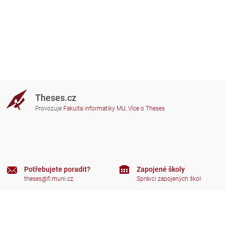
Theses.cz
Provozuje
Fakulta informatiky MU
,
Více o Theses
Potřebujete poradit?
Zapojené školy
theses@fi.muni.cz
Správci zapojených škol
Nápověda
Soukromí
Často kladené dotazy
Přístupnost