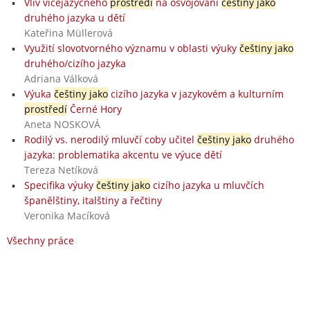
Vliv vícejazyčného
prostředí
na osvojování
češtiny jako
druhého jazyka u dětí
Kateřina Müllerová
Využití slovotvorného významu v oblasti výuky
češtiny jako
druhého/cizího jazyka
Adriana Válková
Výuka
češtiny jako
cizího jazyka v jazykovém a kulturním
prostředí
Černé Hory
Aneta NOSKOVÁ
Rodilý vs. nerodilý mluvčí coby učitel
češtiny jako
druhého
jazyka: problematika akcentu ve výuce dětí
Tereza Netíková
Specifika výuky
češtiny jako
cizího jazyka u mluvčích
španělštiny, italštiny a řečtiny
Veronika Macíková
Všechny práce