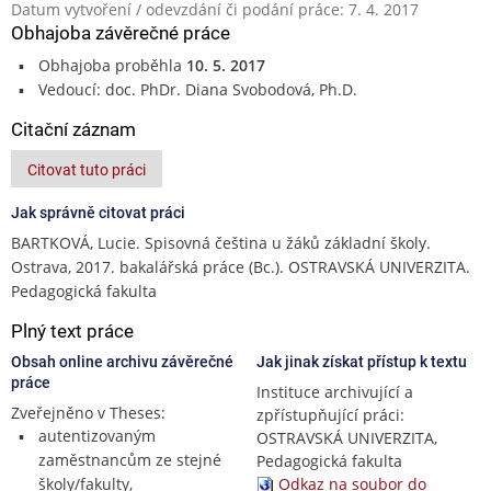
Datum vytvoření / odevzdání či podání práce: 7. 4. 2017
Obhajoba závěrečné práce
Obhajoba proběhla
10. 5. 2017
Vedoucí: doc. PhDr. Diana Svobodová, Ph.D.
Citační záznam
Citovat tuto práci
Jak správně citovat práci
BARTKOVÁ, Lucie. Spisovná čeština u žáků základní školy.
Ostrava, 2017. bakalářská práce (Bc.). OSTRAVSKÁ UNIVERZITA.
Pedagogická fakulta
Plný text práce
Obsah online archivu závěrečné
Jak jinak získat přístup k textu
práce
Instituce archivující a
Zveřejněno v Theses:
zpřístupňující práci:
autentizovaným
OSTRAVSKÁ UNIVERZITA,
zaměstnancům ze stejné
Pedagogická fakulta
školy/fakulty,
Odkaz na soubor do