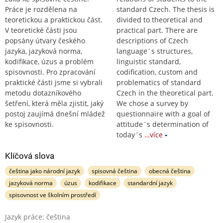
Práce je rozdělena na
standard Czech. The thesis is
teoretickou a praktickou část.
divided to theoretical and
V teoretické části jsou
practical part. There are
popsány útvary českého
descriptions of Czech
jazyka, jazyková norma,
language´s structures,
kodifikace, úzus a problém
linguistic standard,
spisovnosti. Pro zpracování
codification, custom and
praktické části jsme si vybrali
problematics of standard
metodu dotazníkového
Czech in the theoretical part.
šetření, která měla zjistit, jaký
We chose a survey by
postoj zaujímá dnešní mládež
questionnaire with a goal of
ke spisovnosti.
attitude´s determination of
today´s
…více
Klíčová slova
čeština jako národní jazyk
spisovná čeština
obecná čeština
jazyková norma
úzus
kodifikace
standardní jazyk
spisovnost ve školním prostředí
Jazyk práce: čeština