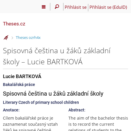
Přihlásit se
Přihlásit se (EduID)
Theses.cz
>
Theses ozrh4x
Spisovná čeština u žáků základní
školy – Lucie BARTKOVÁ
Lucie BARTKOVÁ
Bakalářská práce
Spisovná čeština u žáků základní školy
Literary Czech of primary school children
Anotace:
Abstract:
Cílem bakalářské práce je
The aim of the bachelor thesis
zaznamenat současný vztah
is to record the current
žáků ke spisovné češtině.
relations of students to the