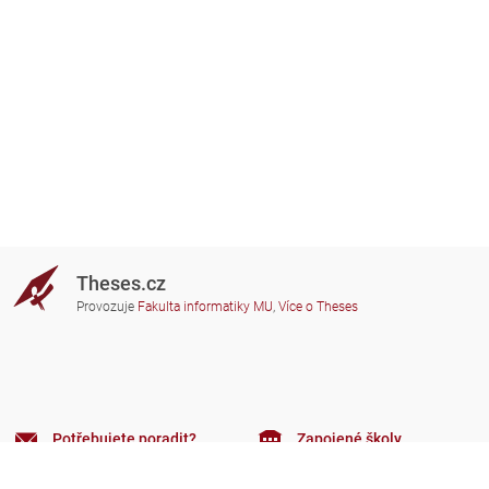
Theses.cz
Provozuje
Fakulta informatiky MU
,
Více o Theses
Potřebujete poradit?
Zapojené školy
theses@fi.muni.cz
Správci zapojených škol