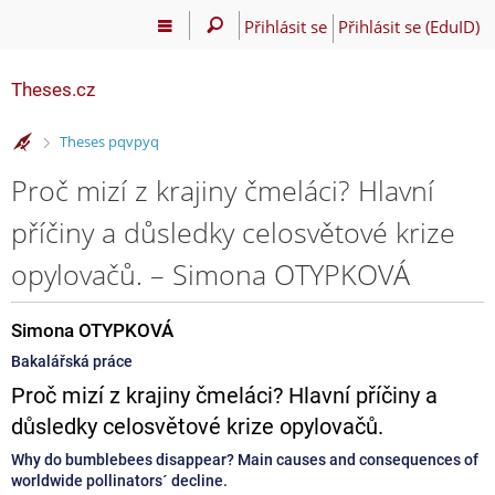
Přihlásit se
Přihlásit se (EduID)
Theses.cz
>
Theses pqvpyq
Proč mizí z krajiny čmeláci? Hlavní
příčiny a důsledky celosvětové krize
opylovačů. – Simona OTYPKOVÁ
Simona OTYPKOVÁ
Bakalářská práce
Proč mizí z krajiny čmeláci? Hlavní příčiny a
důsledky celosvětové krize opylovačů.
Why do bumblebees disappear? Main causes and consequences of
worldwide pollinators´ decline.