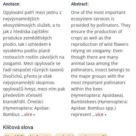
Anotace:
Abstract:
Opylování patří mezi jednu z
One of the most important
nejvýznamnějších
ecosystem services is
ekosystémových služeb, a to
provided by pollinators. They
jak z hlediska zajištění
ensure the production of
produkce zemědělských
crops as well as the
plodin, tak i vzhledem k
reproduction of wild flowers
vysokému podílu planě
relying on zoogamy. Even
rostoucích rostlin závislých na
though there are many
zoogamii. Mezi opylovače se
animal taxa among the
řadí nespočet různých taxonů
pollinators, insect belongs to
živočichů, přesto je však
the major groups with the
nejvýznamnější skupinou
most important pollinators
opylovačů hmyz, mezi ním pak
within the bees
především včelovití
(Hymenoptera: Apoidaea).
blanokřídlí. Čmeláci
Bumblebees (Hymenoptera:
(Hymenoptera: Apidae:
Apidae: Bombus spp.)
Bombus
…více
represent
…více
Klíčová slova