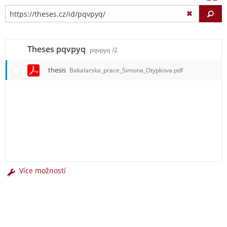
Vy
Theses pqvpyq
pqvpyq
/2
thesis
Bakalarska_prace_Simona_Otypkova.pdf
Více možností