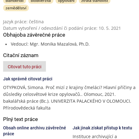
blanokřídlí
biodiverzita
opylování
ztráta stanovišť
zemědělství
Jazyk práce: čeština
Datum vytvoření / odevzdání či podání práce: 10. 5. 2021
Obhajoba závěrečné práce
Vedoucí: Mgr. Monika Mazalová, Ph.D.
Citační záznam
Citovat tuto práci
Jak správně citovat práci
OTYPKOVÁ, Simona. Proč mizí z krajiny čmeláci? Hlavní příčiny a
důsledky celosvětové krize opylovačů.. Olomouc, 2021.
bakalářská práce (Bc.). UNIVERZITA PALACKÉHO V OLOMOUCI.
Přírodovědecká fakulta
Plný text práce
Obsah online archivu závěrečné
Jak jinak získat přístup k textu
práce
Instituce archivující a