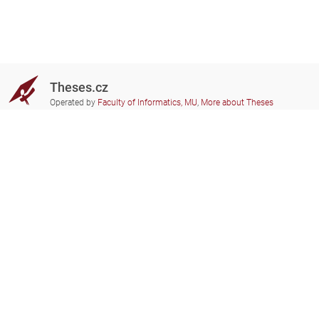
Theses.cz
Operated by
Faculty of Informatics, MU
,
More about Theses
Do you need help?
Participating schools
theses@fi.muni.cz
Administrators of educational
institutions involved
Help
Privacy
Frequently asked questions
Accessibility
Zobrazit klasickou verzi