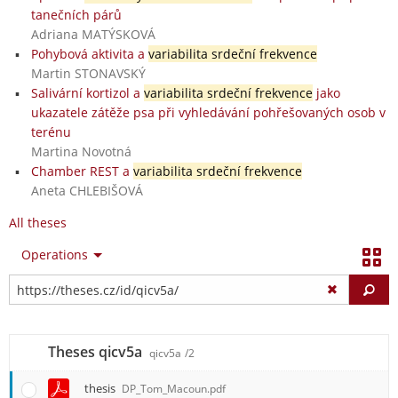
tanečních párů
Adriana MATÝSKOVÁ
Pohybová aktivita a
variabilita srdeční frekvence
Martin STONAVSKÝ
Salivární kortizol a
variabilita srdeční frekvence
jako
ukazatele zátěže psa při vyhledávání pohřešovaných osob v
terénu
Martina Novotná
Chamber REST a
variabilita srdeční frekvence
Aneta CHLEBIŠOVÁ
All theses
Operations
Fi
Theses qicv5a
qicv5a
/2
thesis
DP_Tom_Macoun.pdf