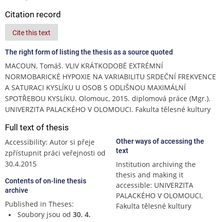
Citation record
Cite this text
The right form of listing the thesis as a source quoted
MACOUN, Tomáš. VLIV KRÁTKODOBÉ EXTRÉMNÍ
NORMOBARICKÉ HYPOXIE NA VARIABILITU SRDEČNÍ FREKVENCE
A SATURACI KYSLÍKU U OSOB S ODLIŠNOU MAXIMÁLNÍ
SPOTŘEBOU KYSLÍKU. Olomouc, 2015. diplomová práce (Mgr.).
UNIVERZITA PALACKÉHO V OLOMOUCI. Fakulta tělesné kultury
Full text of thesis
Accessibility: Autor si přeje
Other ways of accessing the
text
zpřístupnit práci veřejnosti od
30.4.2015
Institution archiving the
thesis and making it
Contents of on-line thesis
accessible: UNIVERZITA
archive
PALACKÉHO V OLOMOUCI,
Published in Theses:
Fakulta tělesné kultury
Soubory jsou od
30. 4.