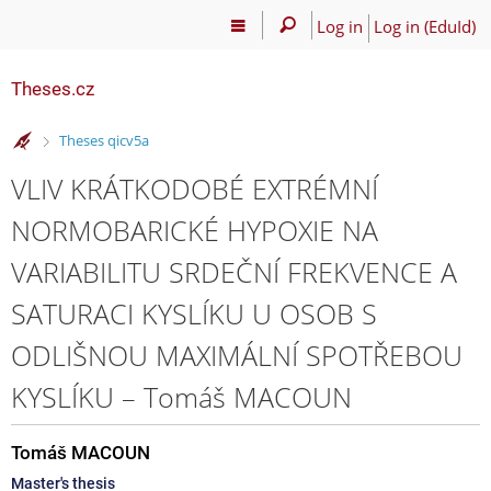
Log in
Log in (EduId)
Theses.cz
>
Theses qicv5a
VLIV KRÁTKODOBÉ EXTRÉMNÍ
NORMOBARICKÉ HYPOXIE NA
VARIABILITU SRDEČNÍ FREKVENCE A
SATURACI KYSLÍKU U OSOB S
ODLIŠNOU MAXIMÁLNÍ SPOTŘEBOU
KYSLÍKU – Tomáš MACOUN
Tomáš MACOUN
Master's thesis