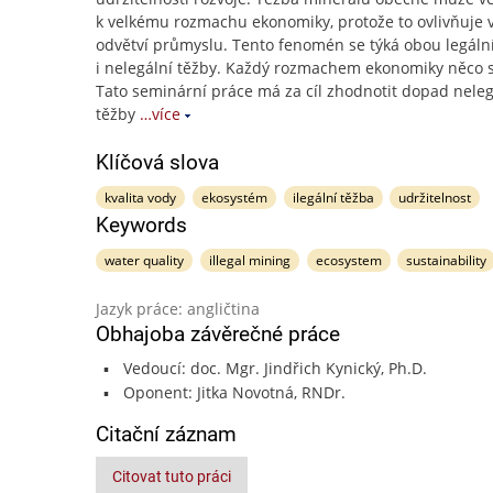
k velkému rozmachu ekonomiky, protože to ovlivňuje 
odvětví průmyslu. Tento fenomén se týká obou legáln
i nelegální těžby. Každý rozmachem ekonomiky něco st
Tato seminární práce má za cíl zhodnotit dopad neleg
těžby
…více
Klíčová slova
kvalita vody
ekosystém
ilegální těžba
udržitelnost
Keywords
water quality
illegal mining
ecosystem
sustainability
Jazyk práce: angličtina
Obhajoba závěrečné práce
Vedoucí: doc. Mgr. Jindřich Kynický, Ph.D.
Oponent: Jitka Novotná, RNDr.
Citační záznam
Citovat tuto práci