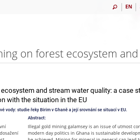
EN
t ecosystem and stream water quality: a case s
n with the situation in the EU
é vody: studie řeky Birim v Ghaně a její srovnání se situací v EU.
Abstract:
vní
Illegal gold mining galamsey is an issue of utmost co
 dosažení
modern day politics in Ghana is sustainable developm
ést
be achieved. Mining for mineral in general can lead 