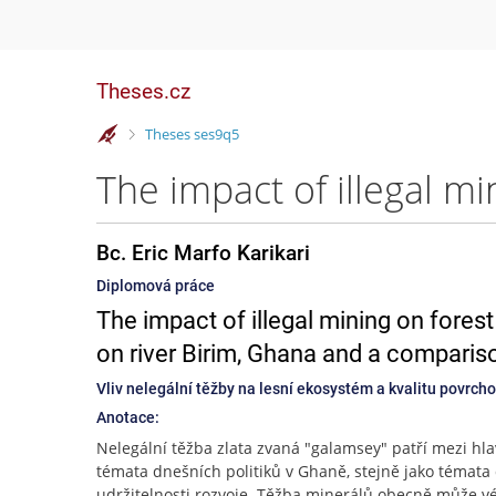
Theses.cz
>
Theses ses9q5
Bc. Eric Marfo Karikari
Diplomová práce
The impact of illegal mining on fores
on river Birim, Ghana and a compariso
Vliv nelegální těžby na lesní ekosystém a kvalitu povrchov
Anotace:
Nelegální těžba zlata zvaná "galamsey" patří mezi hla
témata dnešních politiků v Ghaně, stejně jako témata
udržitelnosti rozvoje. Těžba minerálů obecně může v