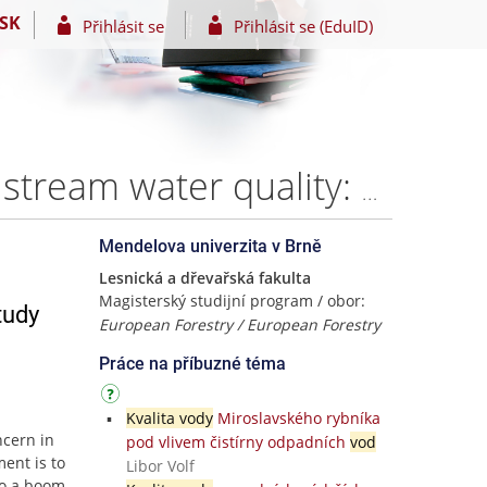
SK
Přihlásit se
Přihlásit se (EduID)
The impact of illegal mining on forest ecosystem and stream water quality: a case study on river Birim, Ghana and a comparison with the situation in the EU – Bc. Eric Marfo Karikari
Mendelova univerzita v Brně
Lesnická a dřevařská fakulta
Magisterský studijní program / obor:
tudy
European Forestry / European Forestry
Práce na příbuzné téma
Kvalita vody
Miroslavského rybníka
ncern in
pod vlivem čistírny odpadních
vod
ent is to
Libor Volf
to a boom