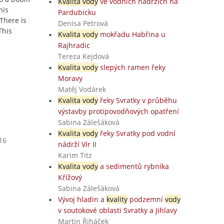
Kvalita vody
ve vodních nádržích na
his
Pardubicku
There is
Denisa Petrová
This
Kvalita vody
mokřadu Habřina u
Rajhradic
Tereza Kejdová
Kvalita vody
slepých ramen řeky
Moravy
Matěj Vodárek
Kvalita vody
řeky Svratky v průběhu
výstavby protipovodňových opatření
Sabina Zálešáková
Kvalita vody
řeky Svratky pod vodní
16
nádrží Vír II
Karim Titz
Kvalita vody
a sedimentů rybníka
Křížový
Sabina Zálešáková
Vývoj hladin a
kvality
podzemní
vody
v soutokové oblasti Svratky a Jihlavy
Martin Řiháček