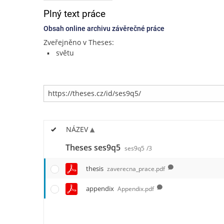
Plný text práce
Obsah online archivu závěrečné práce
Zveřejněno v Theses:
světu
NÁZEV
Theses ses9q5
ses9q5
/3
thesis
zaverecna_prace.pdf
appendix
Appendix.pdf