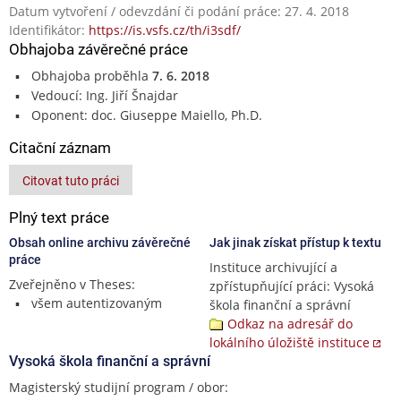
Datum vytvoření / odevzdání či podání práce: 27. 4. 2018
Identifikátor:
https://is.vsfs.cz/th/i3sdf/
Obhajoba závěrečné práce
Obhajoba proběhla
7. 6. 2018
Vedoucí: Ing. Jiří Šnajdar
Oponent: doc. Giuseppe Maiello, Ph.D.
Citační záznam
Citovat tuto práci
Plný text práce
Obsah online archivu závěrečné
Jak jinak získat přístup k textu
práce
Instituce archivující a
Zveřejněno v Theses:
zpřístupňující práci: Vysoká
všem autentizovaným
škola finanční a správní
Odkaz na adresář do
lokálního úložiště instituce
Vysoká škola finanční a správní
Magisterský studijní program / obor: