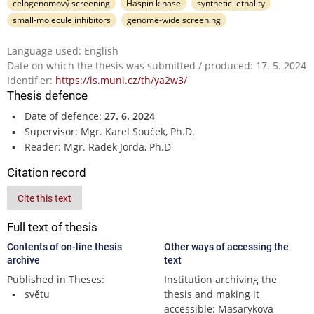
celogenomový screening
Haspin kinase
synthetic lethality
small-molecule inhibitors
genome-wide screening
Language used: English
Date on which the thesis was submitted / produced: 17. 5. 2024
Identifier:
https://is.muni.cz/th/ya2w3/
Thesis defence
Date of defence:
27. 6. 2024
Supervisor: Mgr. Karel Souček, Ph.D.
Reader: Mgr. Radek Jorda, Ph.D
Citation record
Cite this text
Full text of thesis
Contents of on-line thesis
Other ways of accessing the
archive
text
Published in Theses:
Institution archiving the
světu
thesis and making it
accessible: Masarykova