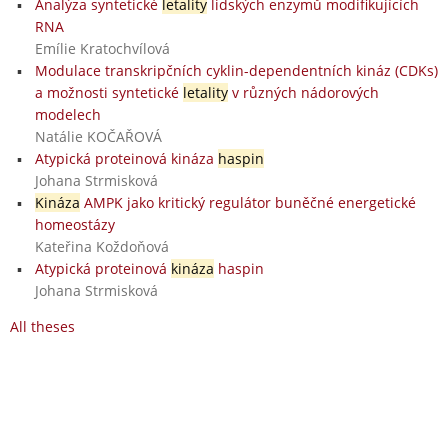
Analýza syntetické
letality
lidských enzymů modifikujících
RNA
Emílie Kratochvílová
Modulace transkripčních cyklin-dependentních kináz (CDKs)
a možnosti syntetické
letality
v různých nádorových
modelech
Natálie KOČAŘOVÁ
Atypická proteinová kináza
haspin
Johana Strmisková
Kináza
AMPK jako kritický regulátor buněčné energetické
homeostázy
Kateřina Koždoňová
Atypická proteinová
kináza
haspin
Johana Strmisková
All theses