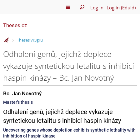
Log in
Log in (EduId)
Theses.cz
>
Theses vr3gru
Odhalení genů, jejichž deplece
vykazuje syntetickou letalitu s inhibicí
haspin kinázy – Bc. Jan Novotný
Bc. Jan Novotný
Master's thesis
Odhalení genů, jejichž deplece vykazuje
syntetickou letalitu s inhibicí haspin kinázy
Uncovering genes whose depletion exhibits synthetic lethality with
inhibition of haspin kinase