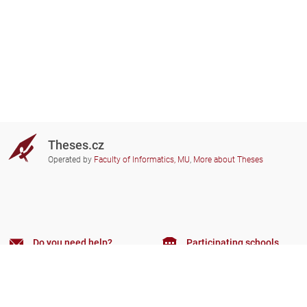
Theses.cz
Operated by
Faculty of Informatics, MU
,
More about Theses
Do you need help?
Participating schools
theses@fi.muni.cz
Administrators of educational
institutions involved
Help
Privacy