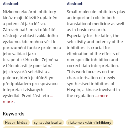
Abstract:
Abstract:
Nízkomolekulární inhibitory
Small-molecule inhibitors play
kináz mají důležité uplatnění
an important role in both
a potenciál jako léčiva.
translational medicine as well
Zároveň patří mezi důležité
as in basic research.
nástroje v oblasti základního
Especially for the latter, the
výzkumu, kde mohou vést k
selectivity and potency of the
porozumění funkce proteinu a
inhibitors is crucial for
jeho validaci jako
elimination of the effects of
terapeutického cíle. Zejména
non-specific inhibition and
v této oblasti je podstatná
correct data interpretation.
jejich vysoká selektivita a
This work focuses on the
potence, která je důležitým
characterisation of newly
předpokladem pro správnou
synthesised inhibitors of
intepretaci získaných
Haspin, a kinase involved in
výsledků. První část této
…
the regulation
…more
more
Keywords
Haspin kináza
syntetická letalita
nízkomolekulární inhibitory