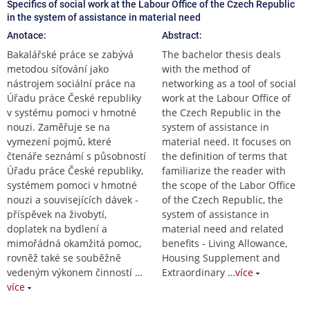
Specifics of social work at the Labour Office of the Czech Republic
in the system of assistance in material need
Anotace:
Abstract:
Bakalářské práce se zabývá
The bachelor thesis deals
metodou síťování jako
with the method of
nástrojem sociální práce na
networking as a tool of social
Úřadu práce České republiky
work at the Labour Office of
v systému pomoci v hmotné
the Czech Republic in the
nouzi. Zaměřuje se na
system of assistance in
vymezení pojmů, které
material need. It focuses on
čtenáře seznámí s působností
the definition of terms that
Úřadu práce České republiky,
familiarize the reader with
systémem pomoci v hmotné
the scope of the Labor Office
nouzi a souvisejících dávek -
of the Czech Republic, the
příspěvek na živobytí,
system of assistance in
doplatek na bydlení a
material need and related
mimořádná okamžitá pomoc,
benefits - Living Allowance,
rovněž také se souběžně
Housing Supplement and
vedeným výkonem činností
…
Extraordinary
…více
více