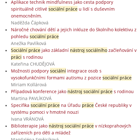
Aplikace technik mindfulness jako cesta podpory
spirituálně citlivé
sociální práce
u lidí s duševním
onemocněním.
Naděžda Čápková
Náročné chování dětí a jejich inkluze do školního kolektivu z
pohledu
sociální práce
Anežka Pavlíková
Sociální práce
jako základní
nástroj sociálního
začleňování v
práci
s rodinou
Kateřina CHUDĚJOVÁ
Možnosti podpory
sociální
integrace osob s
vysokofunkčními formami autismu z pozice
sociální práce
Miriam Kollárová
Případová konference jako
nástroj sociální práce
s rodinou
Martina PAVLÍKOVÁ
Specifika
sociální práce
na Úřadu
práce
České republiky v
systému pomoci v hmotné nouzi
Ivana VRÁNOVÁ
Biblioterapie jako
nástroj sociální práce
v nízkoprahových
zařízeních pro děti a mládež
Magdaléna Smějsíková