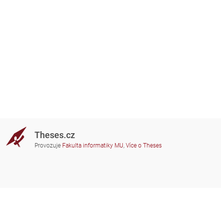
Theses.cz
Provozuje
Fakulta informatiky MU
,
Více o Theses
Potřebujete poradit?
Zapojené školy
theses@fi.muni.cz
Správci zapojených škol