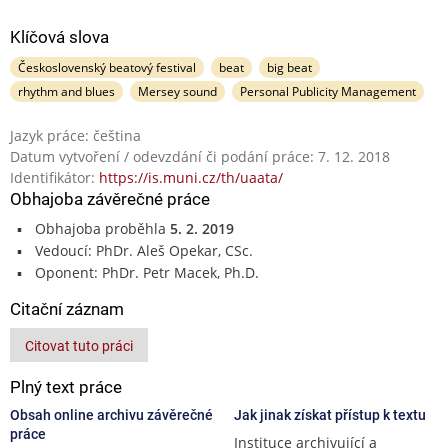
Klíčová slova
Československý beatový festival
beat
big beat
rhythm and blues
Mersey sound
Personal Publicity Management
Jazyk práce: čeština
Datum vytvoření / odevzdání či podání práce: 7. 12. 2018
Identifikátor:
https://is.muni.cz/th/uaata/
Obhajoba závěrečné práce
Obhajoba proběhla
5. 2. 2019
Vedoucí: PhDr. Aleš Opekar, CSc.
Oponent: PhDr. Petr Macek, Ph.D.
Citační záznam
Citovat tuto práci
Plný text práce
Obsah online archivu závěrečné
Jak jinak získat přístup k textu
práce
Instituce archivující a