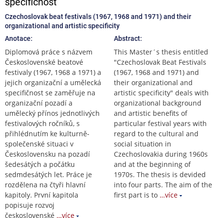
specifičnost
Czechoslovak beat festivals (1967, 1968 and 1971) and their
organizational and artistic specificity
Anotace:
Abstract:
Diplomová práce s názvem
This Master´s thesis entitled
Československé beatové
"Czechoslovak Beat Festivals
festivaly (1967, 1968 a 1971) a
(1967, 1968 and 1971) and
jejich organizační a umělecká
their organizational and
specifičnost se zaměřuje na
artistic specificity" deals with
organizační pozadí a
organizational background
umělecký přínos jednotlivých
and artistic benefits of
festivalových ročníků, s
particular festival years with
přihlédnutím ke kulturně-
regard to the cultural and
společenské situaci v
social situation in
Československu na pozadí
Czechoslovakia during 1960s
šedesátých a počátku
and at the beginning of
sedmdesátých let. Práce je
1970s. The thesis is devided
rozdělena na čtyři hlavní
into four parts. The aim of the
kapitoly. První kapitola
first part is to
…více
popisuje rozvoj
československé
…více