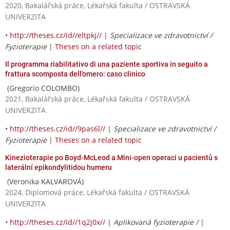
2020, Bakalářská práce, Lékařská fakulta / OSTRAVSKÁ
UNIVERZITA
•
http://theses.cz/id//eltpkj//
|
Specializace ve zdravotnictví /
Fyzioterapie
|
Theses on a related topic
Il programma riabilitativo di una paziente sportiva in seguito a
frattura scomposta dell'omero: caso clinico
(Gregorio COLOMBO)
2021, Bakalářská práce, Lékařská fakulta / OSTRAVSKÁ
UNIVERZITA
•
http://theses.cz/id//9pas6l//
|
Specializace ve zdravotnictví /
Fyzioterapie
|
Theses on a related topic
Kinezioterapie po Boyd-McLeod a Mini-open operaci u pacientů s
laterální epikondylitidou humeru
(Veronika KALVAROVÁ)
2024, Diplomová práce, Lékařská fakulta / OSTRAVSKÁ
UNIVERZITA
•
http://theses.cz/id//1q2j0x//
|
Aplikovaná fyzioterapie /
|