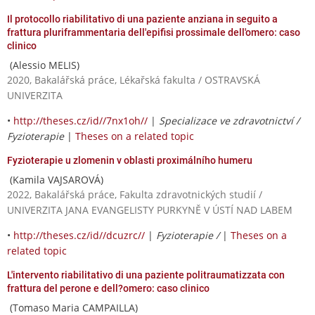
Il protocollo riabilitativo di una paziente anziana in seguito a
frattura pluriframmentaria dell'epifisi prossimale dell'omero: caso
clinico
(Alessio MELIS)
2020, Bakalářská práce, Lékařská fakulta / OSTRAVSKÁ
UNIVERZITA
•
http://theses.cz/id//7nx1oh//
|
Specializace ve zdravotnictví /
Fyzioterapie
|
Theses on a related topic
Fyzioterapie u zlomenin v oblasti proximálního humeru
(Kamila VAJSAROVÁ)
2022, Bakalářská práce, Fakulta zdravotnických studií /
UNIVERZITA JANA EVANGELISTY PURKYNĚ V ÚSTÍ NAD LABEM
•
http://theses.cz/id//dcuzrc//
|
Fyzioterapie /
|
Theses on a
related topic
L'intervento riabilitativo di una paziente politraumatizzata con
frattura del perone e dell?omero: caso clinico
(Tomaso Maria CAMPAILLA)