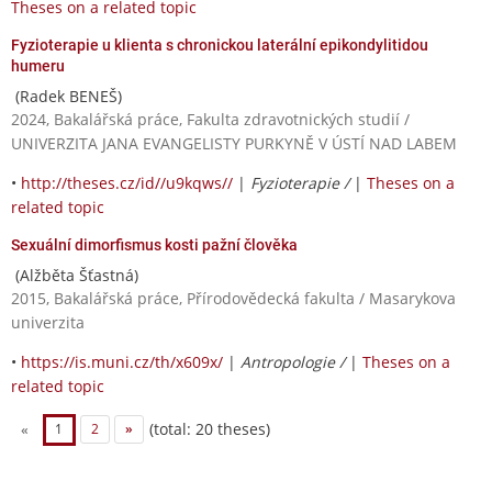
Theses on a related topic
Fyzioterapie u klienta s chronickou laterální epikondylitidou
humeru
(Radek BENEŠ)
2024, Bakalářská práce, Fakulta zdravotnických studií /
UNIVERZITA JANA EVANGELISTY PURKYNĚ V ÚSTÍ NAD LABEM
•
http://theses.cz/id//u9kqws//
|
Fyzioterapie /
|
Theses on a
related topic
Sexuální dimorfismus kosti pažní člověka
(Alžběta Šťastná)
2015, Bakalářská práce, Přírodovědecká fakulta / Masarykova
univerzita
•
https://is.muni.cz/th/x609x/
|
Antropologie /
|
Theses on a
related topic
(total: 20 theses)
«
1
2
»