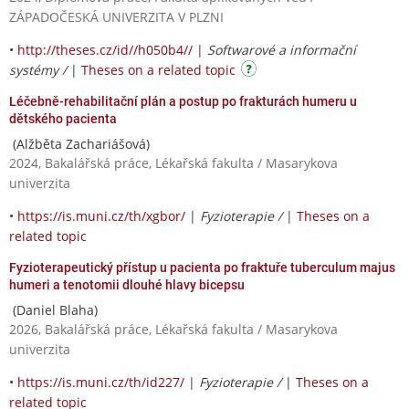
ZÁPADOČESKÁ UNIVERZITA V PLZNI
•
http://theses.cz/id//h050b4//
|
Softwarové a informační
systémy /
|
Theses on a related topic
Léčebně-rehabilitační plán a postup po frakturách humeru u
dětského pacienta
(Alžběta Zachariášová)
2024, Bakalářská práce, Lékařská fakulta / Masarykova
univerzita
•
https://is.muni.cz/th/xgbor/
|
Fyzioterapie /
|
Theses on a
related topic
Fyzioterapeutický přístup u pacienta po fraktuře tuberculum majus
humeri a tenotomii dlouhé hlavy bicepsu
(Daniel Blaha)
2026, Bakalářská práce, Lékařská fakulta / Masarykova
univerzita
•
https://is.muni.cz/th/id227/
|
Fyzioterapie /
|
Theses on a
related topic