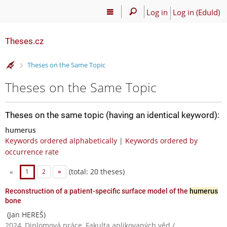
Log in
Log in (EduId)
Theses.cz
>
Theses on the Same Topic
Theses on the Same Topic
Theses on the same topic (having an identical keyword):
humerus
Keywords ordered alphabetically
|
Keywords ordered by
occurrence rate
(total: 20 theses)
«
1
2
»
Reconstruction of a patient-specific surface model of the
humerus
bone
(Jan HEREŠ)
2024, Diplomová práce, Fakulta aplikovaných věd /