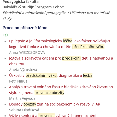
Pedagogická fakulta
Bakalářský studijní program / obor:
Předškolní a mimoškolní pedagogika / Učitelství pro mateřské
školy
Práce na příbuzné téma
Epilepsie a její farmakologická
léčba
jako faktor ovlivňující
kognitivní funkce a chování u dítěte
předškolního věku
Anna WISZCZOROVÁ
Jógová a zdravotní cvičení pro
předškolní
děti s nadváhou a
obezitou
Aneta Výrostová
Úzkosti v
předškolním věku
: diagnostika a
léčba
Petr Nilius
Analýza trávení volného času z hlediska zdravého životního
stylu zejména
prevence obezity
Martin Vejvoda
Dopady
obezity
žen na socioekonomický rozvoj v JAR
Sabina Hladíková
Výživa seniorů a
prevence
vybraných onemocnění