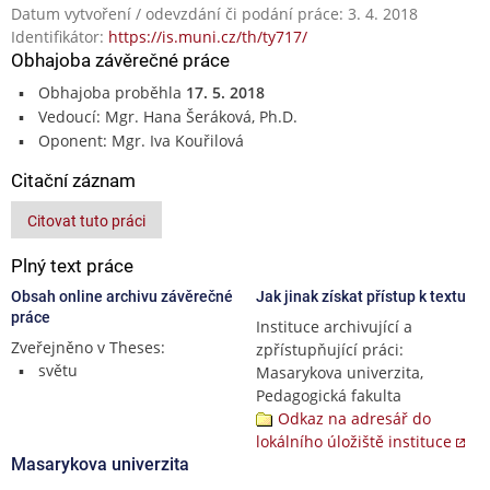
Datum vytvoření / odevzdání či podání práce: 3. 4. 2018
Identifikátor:
https://is.muni.cz/th/ty717/
Obhajoba závěrečné práce
Obhajoba proběhla
17. 5. 2018
Vedoucí: Mgr. Hana Šeráková, Ph.D.
Oponent: Mgr. Iva Kouřilová
Citační záznam
Citovat tuto práci
Plný text práce
Obsah online archivu závěrečné
Jak jinak získat přístup k textu
práce
Instituce archivující a
Zveřejněno v Theses:
zpřístupňující práci:
světu
Masarykova univerzita,
Pedagogická fakulta
Odkaz na adresář do
lokálního úložiště instituce
Masarykova univerzita