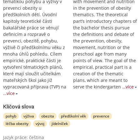
tématikou pohybu a výživy v
with movement and nutrition
prevenci obezity u
in the prevention of obesity
předškolních dětí. Úvodní
thematics. The theoretical
kapitoly teoretické části
part’s introductory chapters of
bakalářské práce se věnují
the bachelor thesis pursue
definicím a rozpravě o
the definitions and debate of
prevenci, obezitě, pohybu,
the prevention, obesity,
výživě či předškolnímu věku z
movement, nutrition or the
mnoha úhlů pohledu. Cílem
preschool age from many
empirické, praktické části je
points of view. The goal of the
vytvoření tématických plánů,
empirical, practical part is a
které mají sloužit učitelkám
creation of the thematic
mateřských škol jako již
plans, which are meant to
vypracovaná příprava (TVP) na
serve the kindergarten
…více
…více
Klíčová slova
pohyb
výživa
obezita
předškolní věk
prevence
léčba obezity
vývoj
jídelníček
Jazyk práce: čeština