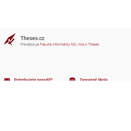
Theses.cz
Prevádzkuje
Fakulta informatiky MU
,
Více o Theses
Potrebujete poradiť?
Zapojené školy
theses@fi.muni.cz
Správcovia zapojených škôl
Nápoveda
Súkromie
Často kladené dotazy
Přístupnost
Zobrazit klasickou verzi