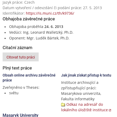
Jazyk práce: Czech
Datum vytvoření / odevzdání či podání práce: 27. 5. 2013
Identifikátor:
https://is.muni.cz/th/k9736/
Obhajoba závěrečné práce
Obhajoba proběhla
24. 6. 2013
Vedúci: Ing. Leonard Walletzký, Ph.D.
Oponent: Mgr. Luděk Bártek, Ph.D.
Citační záznam
Citovat tuto práci
Plný text práce
Obsah online archivu závěrečné
Jak jinak získat přístup k textu
práce
Instituce archivující a
Zveřejněno v Theses:
zpřístupňující práci:
světu
Masarykova univerzita,
Fakulta informatiky
Odkaz na adresář do
lokálního úložiště instituce
Masaryk University