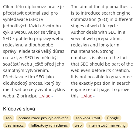
Cílem této diplomové práce je
The aim of the diploma thesis
představit optimalizaci pro
is to introduce search engine
vyhledávače (SEO) v
optimization (SEO) in different
jednotlivých fázích životního
stages of web life cycle.
cyklu webu. Autor se věnuje
Author deals with SEO in a
SEO z pohledu přípravy webu,
view of web preparation,
redesignu a dlouhodobé
redesign and long-term
správy. Klade také velký důraz
maintenance. Strong
na fakt, že SEO by mělo být
emphasis is also on the fact
součástí webu ještě před jeho
that SEO should be part of the
samotným vytvořením.
web even before its creation.
Představuje tím SEO jako
It is not possible to guarantee
dlouhodobý proces, který by
the exactly position in search
měl trvat po celý životní cyklus
engine result page. To prove
webu. Z principu
…viac
this,
…viac
Kľúčové slová
seo
optimalizace pro vyhledávače
seo konzultant
Google
Seznam.cz
fulltextový vyhledávač
web
internetový marketing