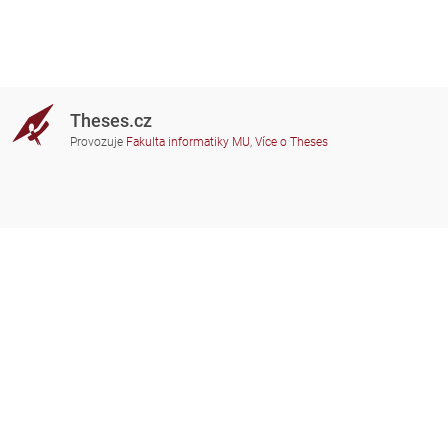
Theses.cz
Provozuje
Fakulta informatiky MU
,
Více o Theses
Potřebujete poradit?
Zapojené školy
theses@fi.muni.cz
Správci zapojených škol
Nápověda
Soukromí
Často kladené dotazy
Přístupnost
Zobrazit klasickou verzi