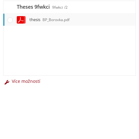
Theses 9fwkci
9fwkci
/2
thesis
BP_Borovka.pdf
Více možností