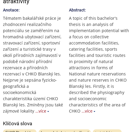
atraktivity
Anotace:
Abstract:
Tématem bakalářské práce je
A topic of this bachelor's
zhodnocení realizačního
thesis is an analysis of
potenciálu se zaměřením na
implementation potential with
hromadná ubytovací zařízení,
a focus on collective
stravovací zařízení, sportovní
accommodation facilities,
zařízení a turistické trasy v
catering facilities, sports
okolí přírodních zajímavostí v
facilities and touristic routes
podobě národní přírodní
in proximity of natural
rezervace a přírodních
attractions in forms of
rezervací v CHKO Blanský les.
National nature reservations
Nejprve je sepsána fyzicko-
and nature reserves in CHKO
geografická a
Blanský les. Firstly, it is
socioekonomická
described the physiography
charakteristika území CHKO
and socioeconomic
Blanský les. Zmíněny jsou také
characteristics of the area of
zájmové lokality
…více
CHKO
…více
Klíčová slova