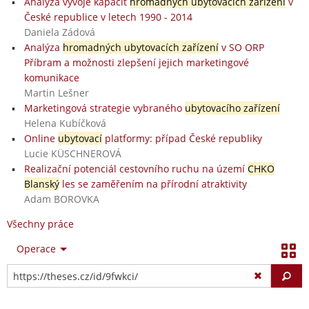
Analýza vývoje kapacit
hromadných ubytovacích zařízení
v
České republice v letech 1990 - 2014
Daniela Zádová
Analýza
hromadných ubytovacích zařízení
v SO ORP
Příbram a možnosti zlepšení jejich marketingové
komunikace
Martin Lešner
Marketingová strategie vybraného
ubytovacího zařízení
Helena Kubíčková
Online
ubytovací
platformy: případ České republiky
Lucie KÜSCHNEROVÁ
Realizační potenciál cestovního ruchu na území
CHKO
Blanský
les se zaměřením na přírodní atraktivity
Adam BOROVKA
Všechny práce
Operace
Vy