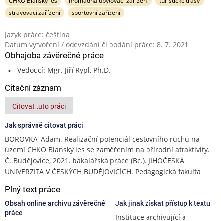
CHKO Blanský les
hromadná ubytovací zařízení
turistické trasy
stravovací zařízení
sportovní zařízení
Jazyk práce: čeština
Datum vytvoření / odevzdání či podání práce: 8. 7. 2021
Obhajoba závěrečné práce
Vedoucí: Mgr. Jiří Rypl, Ph.D.
Citační záznam
Citovat tuto práci
Jak správně citovat práci
BOROVKA, Adam. Realizační potenciál cestovního ruchu na
území CHKO Blanský les se zaměřením na přírodní atraktivity.
Č. Budějovice, 2021. bakalářská práce (Bc.). JIHOČESKÁ
UNIVERZITA V ČESKÝCH BUDĚJOVICÍCH. Pedagogická fakulta
Plný text práce
Obsah online archivu závěrečné
Jak jinak získat přístup k textu
práce
Instituce archivující a