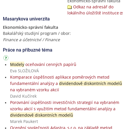
Ekonomicko-správní fakulta
Odkaz na adresář do
lokálního úložiště instituce
Masarykova univerzita
Ekonomicko-správní fakulta
Bakalářský studijní program / obor:
Finance a účetnictví / Finance
Práce na příbuzné téma
Modely
oceňování cenných papírů
Eva SLOŽILOVÁ
Komparace úspěšnosti aplikace poměrových metod
fundamentální analýzy a
dividendově diskontních modelů
na vybraném vzorku akcií
David Kučírek
Porovnání úspěšnosti investičních strategií na vybraném
vzorku akcií s využitím metod fundamentální analýzy a
dividendově diskontních modelů
Marek Paukert
Ocenění společnosti Adastra, s.r.o. na základě metod