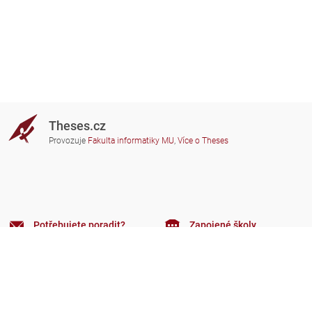
Theses.cz
Provozuje
Fakulta informatiky MU
,
Více o Theses
Potřebujete poradit?
Zapojené školy
theses@fi.muni.cz
Správci zapojených škol
Nápověda
Soukromí
Často kladené dotazy
Přístupnost