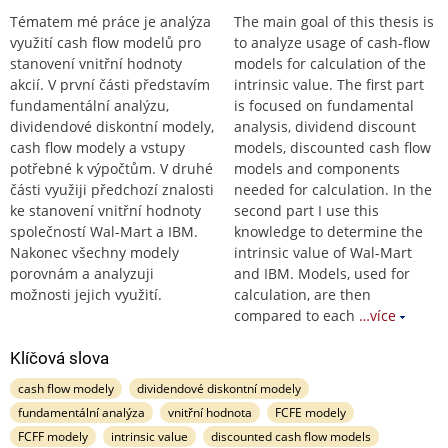
Tématem mé práce je analýza
The main goal of this thesis is
využití cash flow modelů pro
to analyze usage of cash-flow
stanovení vnitřní hodnoty
models for calculation of the
akcií. V první části představím
intrinsic value. The first part
fundamentální analýzu,
is focused on fundamental
dividendové diskontní modely,
analysis, dividend discount
cash flow modely a vstupy
models, discounted cash flow
potřebné k výpočtům. V druhé
models and components
části využiji předchozí znalosti
needed for calculation. In the
ke stanovení vnitřní hodnoty
second part I use this
společností Wal-Mart a IBM.
knowledge to determine the
Nakonec všechny modely
intrinsic value of Wal-Mart
porovnám a analyzuji
and IBM. Models, used for
možnosti jejich využití.
calculation, are then
compared to each
…více
Klíčová slova
cash flow modely
dividendové diskontní modely
fundamentální analýza
vnitřní hodnota
FCFE modely
FCFF modely
intrinsic value
discounted cash flow models