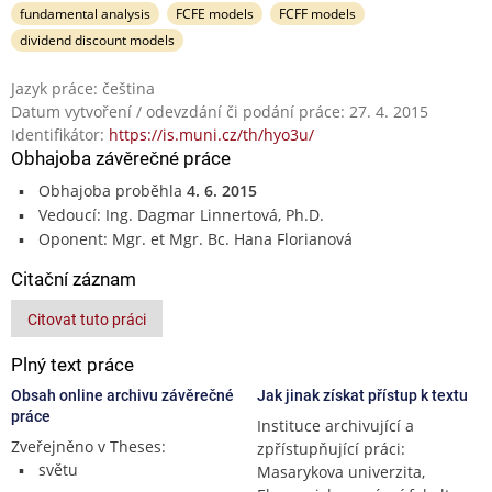
fundamental analysis
FCFE models
FCFF models
dividend discount models
Jazyk práce: čeština
Datum vytvoření / odevzdání či podání práce: 27. 4. 2015
Identifikátor:
https://is.muni.cz/th/hyo3u/
Obhajoba závěrečné práce
Obhajoba proběhla
4. 6. 2015
Vedoucí: Ing. Dagmar Linnertová, Ph.D.
Oponent: Mgr. et Mgr. Bc. Hana Florianová
Citační záznam
Citovat tuto práci
Plný text práce
Obsah online archivu závěrečné
Jak jinak získat přístup k textu
práce
Instituce archivující a
Zveřejněno v Theses:
zpřístupňující práci:
světu
Masarykova univerzita,