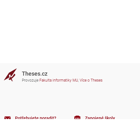
Theses.cz
Provozuje
Fakulta informatiky MU
,
Více o Theses
Potřebujete poradit?
Zapojené školy
theses@fi.muni.cz
Správci zapojených škol