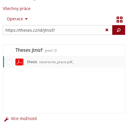
Všechny práce
Operace
Vy
Theses jtnizf
jtnizf
/2
thesis
zaverecna_prace.pdf_
Více možností