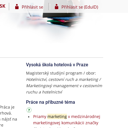
SK
Přihlásit se
Přihlásit se (EduID)
Vysoká škola hotelová v Praze
Magisterský studijní program / obor:
Hotelnictví, cestovní ruch a marketing /
Marketingový management v cestovním
ruchu a hotelnictví
Práce na příbuzné téma
Práca je
vrhová.
Priamy
marketing
v medzinárodnej
 nájsť na
marketingovej komunikácii značky
re