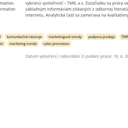
rmation.
vybranú spoločnosť – TMR, a.s. Zozačiatku sa práca v
ormation
základným informáciám získaných z odbornej literatú
internetu. Analytická časť sa zameriava na kvalitatívn
ľ
komunikačné nástroje
marketingové trendy
podpora predaja
TM
ls
marketing trends
sales promotion
Datum vytvoření / odevzdání či podání práce: 18. 6. 