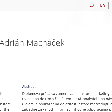
EN
. Adrián Macháček
Abstract:
is
Diplomová práca sa zameriava na instore marketing. 
onclusion.
rozdelená do troch častí: teoretická, analytická na ná
instore
Cieľom je poukázať na dôležitosť instore marketingu a
or the
základne získaných informácií vhodné odporúčania p