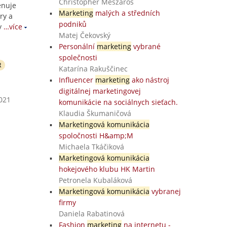
Christopher Meszároš
enuje
Marketing
malých a středních
ry a
podniků
y
…více
Matej Čekovský
Personální
marketing
vybrané
společnosti
R
Katarína Rakuščinec
Influencer
marketing
ako nástroj
digitálnej marketingovej
2021
komunikácie na sociálnych sieťach.
Klaudia Škumaničová
Marketingová komunikácia
spoločnosti H&amp;M
Michaela Tkáčiková
Marketingová komunikácia
hokejového klubu HK Martin
Petronela Kubaláková
Marketingová komunikácia
vybranej
firmy
Daniela Rabatinová
Fashion
marketing
na internetu -