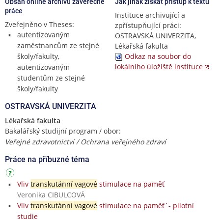
Obsah online archivu závěrečné
Jak jinak získat přístup k textu
práce
Instituce archivující a
Zveřejněno v Theses:
zpřístupňující práci:
autentizovaným
OSTRAVSKÁ UNIVERZITA,
zaměstnancům ze stejné
Lékařská fakulta
školy/fakulty,
Odkaz na soubor do
lokálního úložiště instituce
autentizovaným
studentům ze stejné
školy/fakulty
OSTRAVSKÁ UNIVERZITA
Lékařská fakulta
Bakalářský studijní program / obor:
Veřejné zdravotnictví / Ochrana veřejného zdraví
Práce na příbuzné téma
Vliv
transkutánní vagové
stimulace na paměť
Veronika CIBULCOVÁ
Vliv
transkutánní vagové
stimulace na paměť´- pilotní
studie