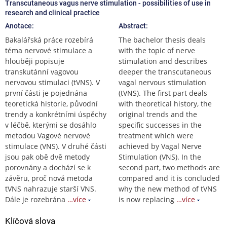
Transcutaneous vagus nerve stimulation - possibilities of use in
research and clinical practice
Anotace:
Abstract:
Bakalářská práce rozebírá
The bachelor thesis deals
téma nervové stimulace a
with the topic of nerve
hlouběji popisuje
stimulation and describes
transkutánní vagovou
deeper the transcutaneous
nervovou stimulaci (tVNS). V
vagal nervous stimulation
první části je pojednána
(tVNS). The first part deals
teoretická historie, původní
with theoretical history, the
trendy a konkrétními úspěchy
original trends and the
v léčbě, kterými se dosáhlo
specific successes in the
metodou Vagové nervové
treatment which were
stimulace (VNS). V druhé části
achieved by Vagal Nerve
jsou pak obě dvě metody
Stimulation (VNS). In the
porovnány a dochází se k
second part, two methods are
závěru, proč nová metoda
compared and it is concluded
tVNS nahrazuje starší VNS.
why the new method of tVNS
Dále je rozebrána
…více
is now replacing
…více
Klíčová slova