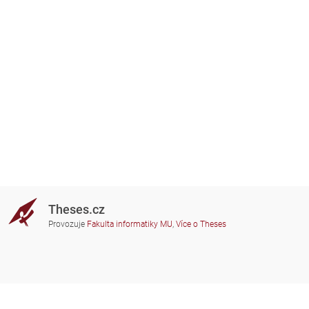
Theses.cz
Provozuje
Fakulta informatiky MU
,
Více o Theses
Potřebujete poradit?
Zapojené školy