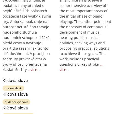
vyučování malých dětí, je
smallchildren is to give a
podat ucelený přehled o
comprehensive overview of
nejdůležitějších oblastech
the most important areas of
počáteční fáze výuky klavírní
the initial phase of piano
hry. Autorka poukazuje na
playing. The author points out
nutnost neustálého rozvoje
the necessity of continuous
hudebního sluchu a
development of musical
hudebních schopností žáků,
hearing pupils' musical
hledá cesty a navrhuje
abilities, seeking ways and
praktická řešení, jak těchto
proposing practical solutions
cílů dosáhnout. V práci jsou
to achieve these goals. The
zahrnuty praktické otázky
work includes practical
výuky úhozu, orientace na
questions of key stroke
…
klaviatuře, hry
…více
více
Klíčová slova
hra na klavír
Klíčová slova
hudební výchova
Klíčová slova