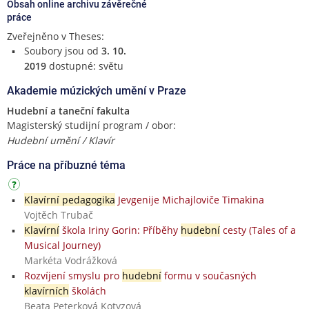
Obsah online archivu závěrečné
práce
Zveřejněno v Theses:
Soubory jsou od
3. 10.
2019
dostupné: světu
Akademie múzických umění v Praze
Hudební a taneční fakulta
Magisterský studijní program / obor:
Hudební umění / Klavír
Práce na příbuzné téma
Klavírní pedagogika
Jevgenije Michajloviče Timakina
Vojtěch Trubač
Klavírní
škola Iriny Gorin: Příběhy
hudební
cesty (Tales of a
Musical Journey)
Markéta Vodrážková
Rozvíjení smyslu pro
hudební
formu v současných
klavírních
školách
Beata Peterková Kotyzová