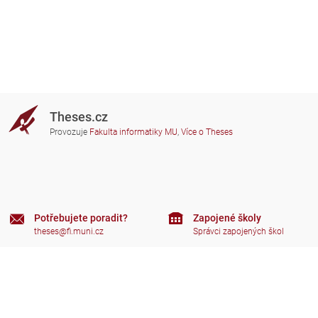
Theses.cz
Provozuje
Fakulta informatiky MU
,
Více o Theses
Potřebujete poradit?
Zapojené školy
theses@fi.muni.cz
Správci zapojených škol
Nápověda
Soukromí
Často kladené dotazy
Přístupnost