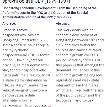
správní oblasti ČLR (1979-1997)
Hong Kong Economic Development: From the Beginning of the
Reform Process in the PRC to the Creation of the Special
Administrative Region of the PRC (1979-1997)
Anotace:
Abstract:
Práce se zabývá
This work deals with an
hospodářským vývojem
economic development of
Hongkongu mezi lety 1979-
Hong Kong between 1979 and
1997 a snaží se najít zdroje a
1997 and tries to find the
příčiny rychlého
sources and causes of rapid
hospodářského růstu v tomto
economic growth over this
období. Hlavní hypotézou
period. Major hypothesis of
práce je, že mezi dominantní
this paper is that amongst the
vlivy tohoto hospodářského
dominant influences of this
růstu patří malá regulovanost
economic growth belong low
a slabé státní intervence na
regulations and weak state
trhu, se kterými souvisí také
interventions in the market,
velikost veřejného sektoru a
which are linked with the size
daňová zátěž, a dále
of the public sector and the
alternativní forma
tax burden, and
…více
bankovnictví. Tuto hypotézu
…