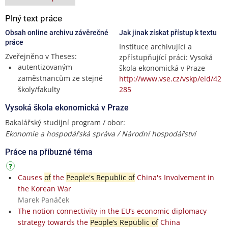
Plný text práce
Obsah online archivu závěrečné
Jak jinak získat přístup k textu
práce
Instituce archivující a
Zveřejněno v Theses:
zpřístupňující práci: Vysoká
autentizovaným
škola ekonomická v Praze
zaměstnancům ze stejné
http://www.vse.cz/vskp/eid/42
školy/fakulty
285
Vysoká škola ekonomická v Praze
Bakalářský studijní program / obor:
Ekonomie a hospodářská správa / Národní hospodářství
Práce na příbuzné téma
Causes
of
the
People's Republic of
China's Involvement in
the Korean War
Marek Panáček
The notion connectivity in the EU’s economic diplomacy
strategy towards the
People’s Republic of
China