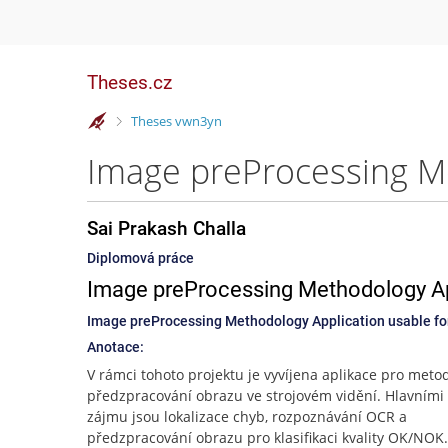
Theses.cz
>
Theses vwn3yn
Sai Prakash Challa
Diplomová práce
Image preProcessing Methodology App
Image preProcessing Methodology Application usable fo
Anotace:
V rámci tohoto projektu je vyvíjena aplikace pro meto
předzpracování obrazu ve strojovém vidění. Hlavními
zájmu jsou lokalizace chyb, rozpoznávání OCR a
předzpracování obrazu pro klasifikaci kvality OK/NOK