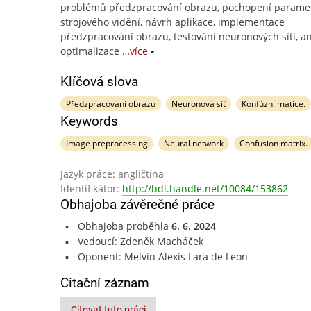
problémů předzpracování obrazu, pochopení parame
strojového vidění, návrh aplikace, implementace
předzpracování obrazu, testování neuronových sítí, a
optimalizace
…více
Klíčová slova
Předzpracování obrazu
Neuronová síť
Konfúzní matice.
Keywords
Image preprocessing
Neural network
Confusion matrix.
Jazyk práce: angličtina
Identifikátor:
http://hdl.handle.net/10084/153862
Obhajoba závěrečné práce
Obhajoba proběhla
6. 6. 2024
Vedoucí: Zdeněk Macháček
Oponent: Melvin Alexis Lara de Leon
Citační záznam
Citovat tuto práci