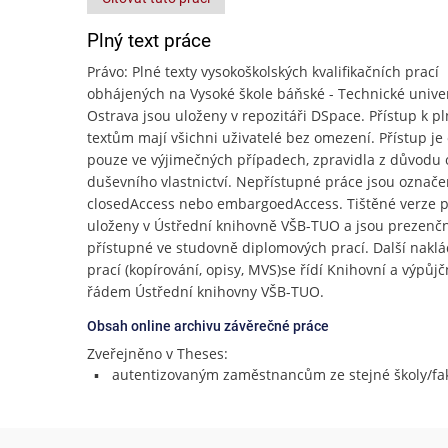
Plný text práce
Právo: Plné texty vysokoškolských kvalifikačních prací
obhájených na Vysoké škole báňské - Technické unive
Ostrava jsou uloženy v repozitáři DSpace. Přístup k p
textům mají všichni uživatelé bez omezení. Přístup j
pouze ve výjimečných případech, zpravidla z důvodu
duševního vlastnictví. Nepřístupné práce jsou označe
closedAccess nebo embargoedAccess. Tištěné verze p
uloženy v Ústřední knihovně VŠB-TUO a jsou prezenč
přístupné ve studovně diplomových prací. Další naklá
prací (kopírování, opisy, MVS)se řídí Knihovní a výpůj
řádem Ústřední knihovny VŠB-TUO.
Obsah online archivu závěrečné práce
Zveřejněno v Theses:
autentizovaným zaměstnancům ze stejné školy/fak