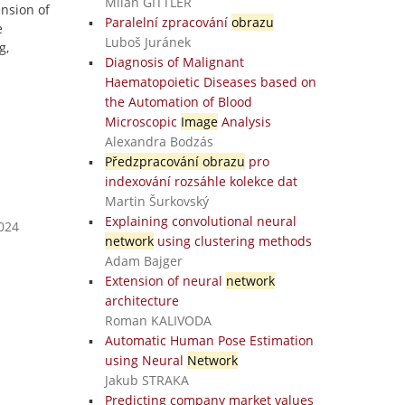
Milan GITTLER
nsion of
Paralelní zpracování
obrazu
e
Luboš Juránek
g,
Diagnosis of Malignant
Haematopoietic Diseases based on
the Automation of Blood
Microscopic
Image
Analysis
Alexandra Bodzás
Předzpracování obrazu
pro
indexování rozsáhle kolekce dat
Martin Šurkovský
Explaining convolutional neural
2024
network
using clustering methods
Adam Bajger
Extension of neural
network
architecture
Roman KALIVODA
Automatic Human Pose Estimation
using Neural
Network
Jakub STRAKA
Predicting company market values