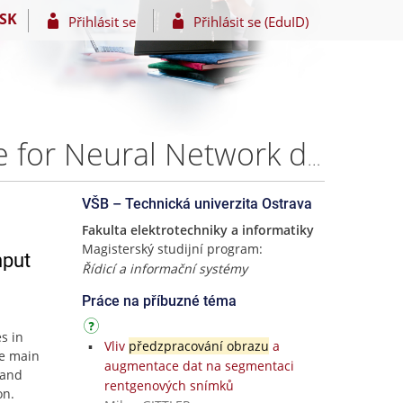
SK
Přihlásit se
Přihlásit se (EduID)
Image preProcessing Methodology Application usable for Neural Network dataset input – Sai Prakash Challa
VŠB – Technická univerzita Ostrava
Fakulta elektrotechniky a informatiky
Magisterský studijní program:
nput
Řídicí a informační systémy
Práce na příbuzné téma
s in
Vliv
předzpracování obrazu
a
he main
augmentace dat na segmentaci
 and
rentgenových snímků
on.