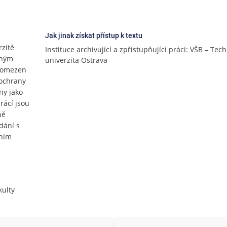
Jak jinak získat přístup k textu
rzitě
Instituce archivující a zpřístupňující práci: VŠB – Tec
lným
univerzita Ostrava
e omezen
 ochrany
ny jako
rácí jsou
ně
dání s
čním
ulty