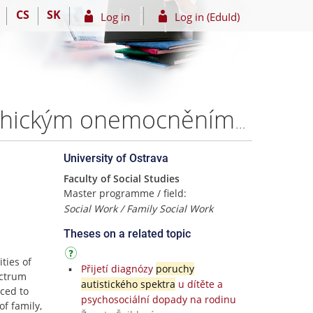
CS
SK
Log in
Log in (EduId)
Možnosti sociální práce s rodinou v souvislosti s psychickým onemocněním dítěte – Bc. Aneta HRDINOVÁ
University of Ostrava
Faculty of Social Studies
Master programme / field:
Social Work / Family Social Work
Theses on a related topic
ties of
Přijetí diagnózy
poruchy
ectrum
autistického spektra
u dítěte a
uced to
psychosociální dopady na rodinu
of family,