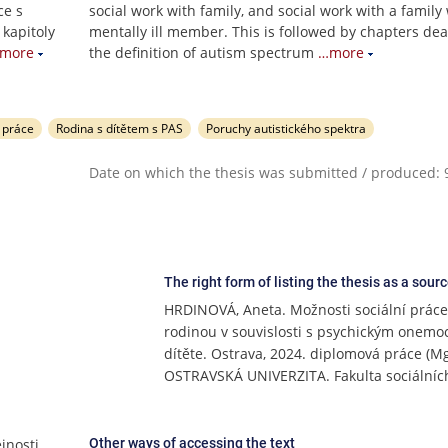
ce s
social work with family, and social work with a family 
kapitoly
mentally ill member. This is followed by chapters dea
more
the definition of autism spectrum
…more
 práce
Rodina s dítětem s PAS
Poruchy autistického spektra
Date on which the thesis was submitted / produced: 9
The right form of listing the thesis as a sour
HRDINOVÁ, Aneta. Možnosti sociální práce
rodinou v souvislosti s psychickým onem
dítěte. Ostrava, 2024. diplomová práce (Mg
OSTRAVSKÁ UNIVERZITA. Fakulta sociálních
jnosti
Other ways of accessing the text