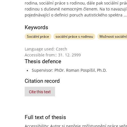
rodina, sociální práce s rodinou, dále pak sociální prá
rodinou s duševně nemocným členem. Na to navazují 
pojednávající o definici poruch autistického spektra
…
Keywords
Sociální práce
sociální práce s rodinou
Možnosti sociální
Language used: Czech
Accessible from:: 31. 12. 2999
Thesis defence
Supervisor: PhDr. Roman Pospíšil, Ph.D.
Citation record
Cite this text
Full text of thesis
Accessibility: Autor si nepřeje zpřístupnění práce veře