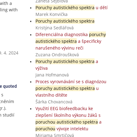
Žaneta Šejblová
with a
Poruchy autistického spektra
u dětí
ling with
Marek Konvička
Poruchy autistického spektra
Kristýna Sedlářová
Diferenciálna diagnostika
poruchy
autistického spektra
a špecificky
narušeného vývinu reči
. 4. 2024
Zuzana Ondroušková
Poruchy autistického spektra
a
výživa
Jana Hofmanová
Proces vyrovnávání se s diagnózou
ce quoted
poruchy autistického spektra
u
 s
vlastního dítěte
ocněním
Šárka Chovancová
r.).
Využití EEG biofeedbacku ke
 studií
zlepšení školního výkonu žáků s
poruchou autistického spektra
a
poruchou
vývoje intelektu
Miriama Smrtičová