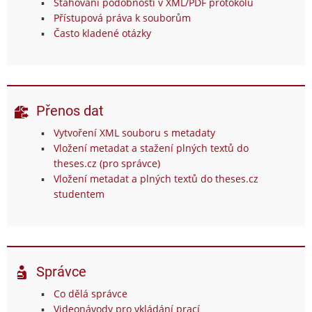
Stahování podobností v XML/PDF protokolu
Přístupová práva k souborům
Často kladené otázky
Přenos dat
Vytvoření XML souboru s metadaty
Vložení metadat a stažení plných textů do
theses.cz (pro správce)
Vložení metadat a plných textů do theses.cz
studentem
Správce
Co dělá správce
Videonávody pro vkládání prací