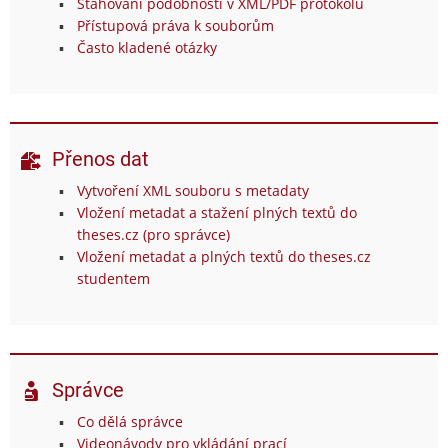
Stahování podobností v XML/PDF protokolu
Přístupová práva k souborům
Často kladené otázky
Přenos dat
Vytvoření XML souboru s metadaty
Vložení metadat a stažení plných textů do
theses.cz (pro správce)
Vložení metadat a plných textů do theses.cz
studentem
Správce
Co dělá správce
Videonávody pro vkládání prací