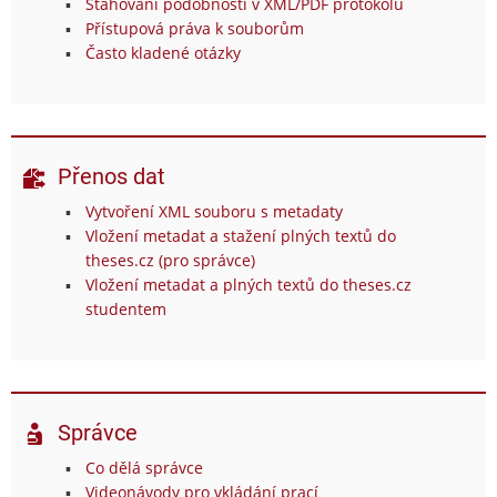
Stahování podobností v XML/PDF protokolu
Přístupová práva k souborům
Často kladené otázky
Přenos dat
Vytvoření XML souboru s metadaty
Vložení metadat a stažení plných textů do
theses.cz (pro správce)
Vložení metadat a plných textů do theses.cz
studentem
Správce
Co dělá správce
Videonávody pro vkládání prací