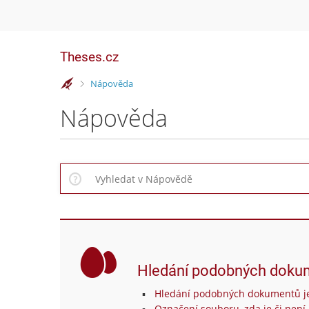
Theses.cz
>
Nápověda
Nápověda
Hledání podobných doku
Hledání podobných dokumentů je
Označení souboru, zda je či není 