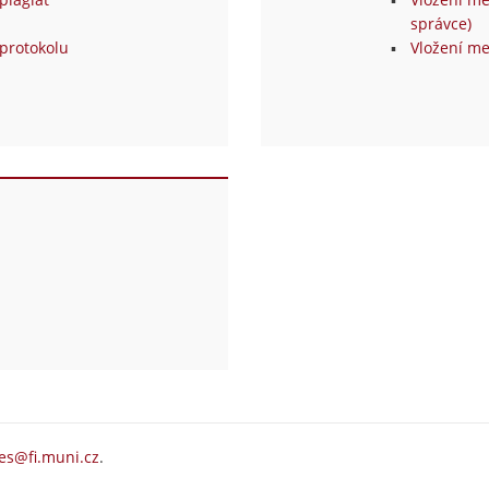
správce)
protokolu
Vložení me
es@fi.muni.cz
.