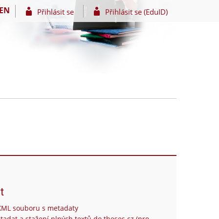
EN
Přihlásit se
Přihlásit se (EduID)
t
XML souboru s metadaty
tadat a stažení plných textů do theses.cz (pro