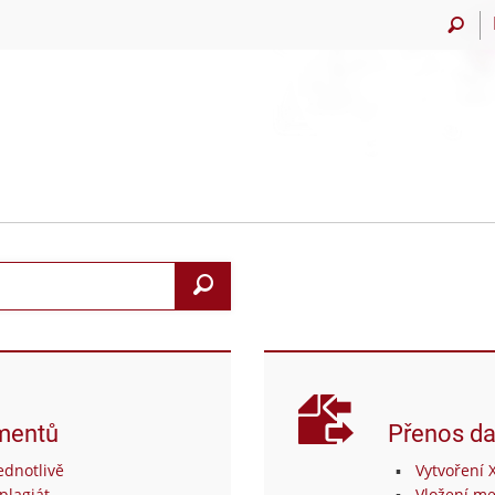
Vyhledat
mentů
Přenos da
dnotlivě
Vytvoření 
plagiát
Vložení me