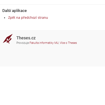
Další aplikace
Zpět na předchozí stranu
Theses.cz
Provozuje
Fakulta informatiky MU
,
Více o Theses
Potřebujete poradit?
Zapojené školy
theses@fi.muni.cz
Správci zapojených škol
Nápověda
Soukromí
Často kladené dotazy
Přístupnost