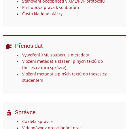
Stahování podobností v XML/PDF protokolu
Přístupová práva k souborům
Často kladené otázky
Přenos dat
Vytvoření XML souboru s metadaty
Vložení metadat a stažení plných textů do
theses.cz (pro správce)
Vložení metadat a plných textů do theses.cz
studentem
Správce
Co dělá správce
Videonávody pro vkládání prací