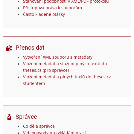
Stahování podobností v XML/PDF protokolu
Přístupová práva k souborům
Často kladené otázky
Přenos dat
Vytvoření XML souboru s metadaty
Vložení metadat a stažení plných textů do
theses.cz (pro správce)
Vložení metadat a plných textů do theses.cz
studentem
Správce
Co dělá správce
Videonávody pro vkládání prací