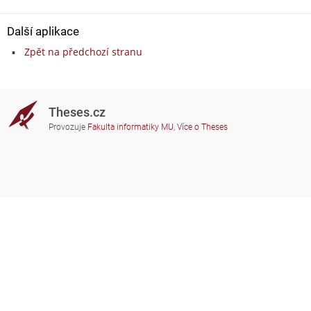
Další aplikace
Zpět na předchozí stranu
Theses.cz
Provozuje
Fakulta informatiky MU
,
Více o Theses
Potřebujete poradit?
Zapojené školy
theses@fi.muni.cz
Správci zapojených škol
Nápověda
Soukromí
Často kladené dotazy
Přístupnost