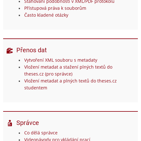
Stahování podobností v XML/PDF protokolu
Přístupová práva k souborům
Často kladené otázky
Přenos dat
Vytvoření XML souboru s metadaty
Vložení metadat a stažení plných textů do
theses.cz (pro správce)
Vložení metadat a plných textů do theses.cz
studentem
Správce
Co dělá správce
Videonávody pro vkládání prací