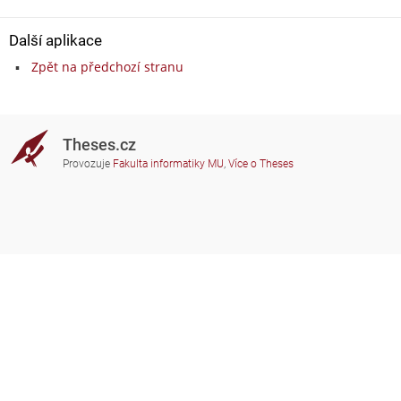
Další aplikace
Zpět na předchozí stranu
Theses.cz
Provozuje
Fakulta informatiky MU
,
Více o Theses
Potřebujete poradit?
Zapojené školy
theses@fi.muni.cz
Správci zapojených škol
Nápověda
Soukromí
Často kladené dotazy
Přístupnost