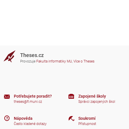
Theses.cz
Provozuje
Fakulta informatiky MU
,
Více o Theses
Potřebujete poradit?
Zapojené školy
theses@fi.muni.cz
Správci zapojených škol
Nápověda
Soukromí
Často kladené dotazy
Přístupnost