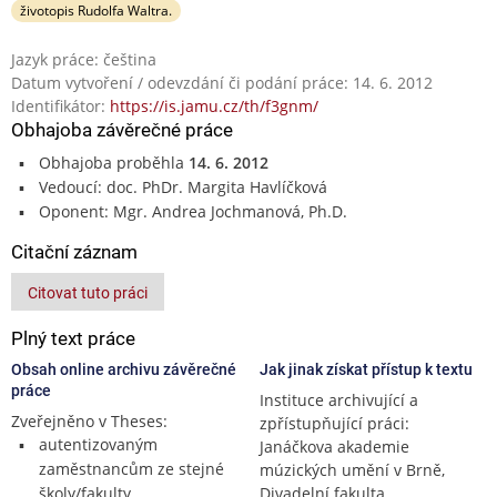
životopis Rudolfa Waltra.
Jazyk práce: čeština
Datum vytvoření / odevzdání či podání práce: 14. 6. 2012
Identifikátor:
https://is.jamu.cz/th/f3gnm/
Obhajoba závěrečné práce
Obhajoba proběhla
14. 6. 2012
Vedoucí: doc. PhDr. Margita Havlíčková
Oponent: Mgr. Andrea Jochmanová, Ph.D.
Citační záznam
Citovat tuto práci
Plný text práce
Obsah online archivu závěrečné
Jak jinak získat přístup k textu
práce
Instituce archivující a
Zveřejněno v Theses:
zpřístupňující práci:
autentizovaným
Janáčkova akademie
zaměstnancům ze stejné
múzických umění v Brně,
školy/fakulty,
Divadelní fakulta