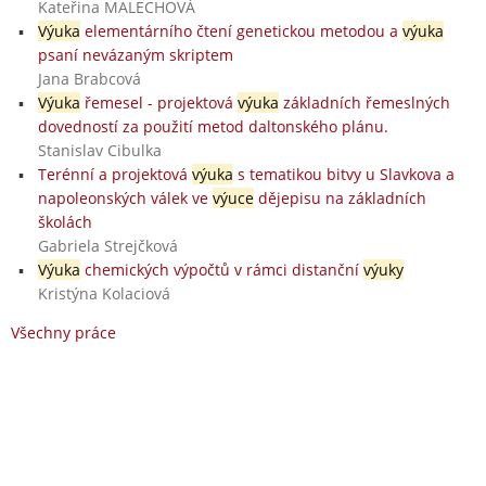
Kateřina MALECHOVÁ
Výuka
elementárního čtení genetickou metodou a
výuka
psaní nevázaným skriptem
Jana Brabcová
Výuka
řemesel - projektová
výuka
základních řemeslných
dovedností za použití metod daltonského plánu.
Stanislav Cibulka
Terénní a projektová
výuka
s tematikou bitvy u Slavkova a
napoleonských válek ve
výuce
dějepisu na základních
školách
Gabriela Strejčková
Výuka
chemických výpočtů v rámci distanční
výuky
Kristýna Kolaciová
Všechny práce