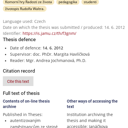
Komorní hry Radosti ze života
pedagogika
studenti
životopis Rudolfa Waltra.
Language used: Czech
Date on which the thesis was submitted / produced: 14. 6. 2012
Identifier:
https://is.jamu.cz/th/f3gnm/
Thesis defence
Date of defence:
14. 6. 2012
Supervisor: doc. PhDr. Margita Havlíčková
Reader: Mgr. Andrea Jochmanová, Ph.D.
Citation record
Cite this text
Full text of thesis
Contents of on-line thesis
Other ways of accessing the
archive
text
Published in Theses:
Institution archiving the
autentizovaným
thesis and making it
accessible: Janáčkova
zaměstnancům ze stejné