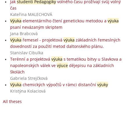
Jak
studenti Pedagogiky
volného času prožívají svůj volný
čas
Kateřina MALECHOVÁ
Výuka
elementárního čtení genetickou metodou a
výuka
psaní nevázaným skriptem
Jana Brabcová
Výuka
řemesel - projektová
výuka
základních řemeslných
dovedností za použití metod daltonského plánu.
Stanislav Cibulka
Terénní a projektová
výuka
s tematikou bitvy u Slavkova a
napoleonských válek ve
výuce
dějepisu na základních
školách
Gabriela Strejčková
Výuka
chemických výpočtů v rámci distanční
výuky
Kristýna Kolaciová
All theses