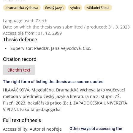
dramatická výchova
český jazyk
výuka
základní škola
Language used: Czech
Date on which the thesis was submitted / produced: 31. 3. 2023
Accessible from:: 31. 12. 2999
Thesis defence
Supervisor: PaedDr. Jana Vejvodová, CSc.
Citation record
Cite this text
The right form of listing the thesis as a source quoted
HLAVÁČKOVÁ, Magdaléna. Dramatická výchova jako vyučovací
metoda v předmětu český jazyk a literatura na 2. stupni ZŠ.
Plzeň, 2023. bakalářská práce (Bc.). ZÁPADOČESKÁ UNIVERZITA
V PLZNI. Fakulta pedagogická
Full text of thesis
Accessibility: Autor si nepřeje
Other ways of accessing the