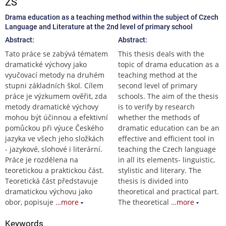
ZŠ
Drama education as a teaching method within the subject of Czech
Language and Literature at the 2nd level of primary school
Abstract:
Abstract:
Tato práce se zabývá tématem
This thesis deals with the
dramatické výchovy jako
topic of drama education as a
vyučovací metody na druhém
teaching method at the
stupni základních škol. Cílem
second level of primary
práce je výzkumem ověřit, zda
schools. The aim of the thesis
metody dramatické výchovy
is to verify by research
mohou být účinnou a efektivní
whether the methods of
pomůckou při výuce Českého
dramatic education can be an
jazyka ve všech jeho složkách
effective and efficient tool in
- jazykové, slohové i literární.
teaching the Czech language
Práce je rozdělena na
in all its elements- linguistic,
teoretickou a praktickou část.
stylistic and literary. The
Teoretická část představuje
thesis is divided into
dramatickou výchovu jako
theoretical and practical part.
obor, popisuje
…more
The theoretical
…more
Keywords