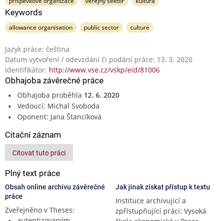
příspěvkové organizace
veřejný sektor
kultura
Keywords
allowance organisation
public sector
culture
Jazyk práce: čeština
Datum vytvoření / odevzdání či podání práce: 13. 3. 2020
Identifikátor:
http://www.vse.cz/vskp/eid/81006
Obhajoba závěrečné práce
Obhajoba proběhla
12. 6. 2020
Vedoucí: Michal Svoboda
Oponent: Jana Štancíková
Citační záznam
Citovat tuto práci
Plný text práce
Obsah online archivu závěrečné
Jak jinak získat přístup k textu
práce
Instituce archivující a
Zveřejněno v Theses:
zpřístupňující práci: Vysoká
autentizovaným