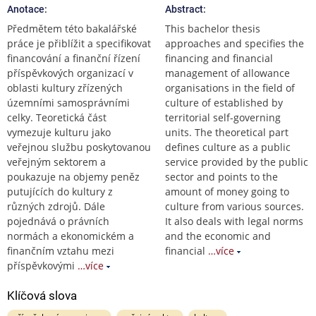
Anotace:
Abstract:
Předmětem této bakalářské
This bachelor thesis
práce je přiblížit a specifikovat
approaches and specifies the
financování a finanční řízení
financing and financial
příspěvkových organizací v
management of allowance
oblasti kultury zřízených
organisations in the field of
územními samosprávními
culture of established by
celky. Teoretická část
territorial self-governing
vymezuje kulturu jako
units. The theoretical part
veřejnou službu poskytovanou
defines culture as a public
veřejným sektorem a
service provided by the public
poukazuje na objemy peněz
sector and points to the
putujících do kultury z
amount of money going to
různých zdrojů. Dále
culture from various sources.
pojednává o právních
It also deals with legal norms
normách a ekonomickém a
and the economic and
finančním vztahu mezi
financial
…více
příspěvkovými
…více
Klíčová slova