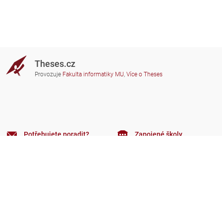
Theses.cz
Provozuje
Fakulta informatiky MU
,
Více o Theses
Potřebujete poradit?
Zapojené školy
theses@fi.muni.cz
Správci zapojených škol
Nápověda
Soukromí
Často kladené dotazy
Přístupnost
Zobrazit klasickou verzi