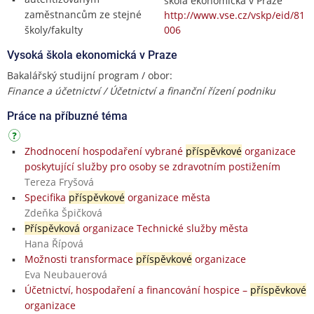
škola ekonomická v Praze
zaměstnancům ze stejné
http://www.vse.cz/vskp/eid/81
školy/fakulty
006
Vysoká škola ekonomická v Praze
Bakalářský studijní program / obor:
Finance a účetnictví / Účetnictví a finanční řízení podniku
Práce na příbuzné téma
Zhodnocení hospodaření vybrané
příspěvkové
organizace
poskytující služby pro osoby se zdravotním postižením
Tereza Fryšová
Specifika
příspěvkové
organizace města
Zdeňka Špičková
Příspěvková
organizace Technické služby města
Hana Řípová
Možnosti transformace
příspěvkové
organizace
Eva Neubauerová
Účetnictví, hospodaření a financování hospice –
příspěvkové
organizace