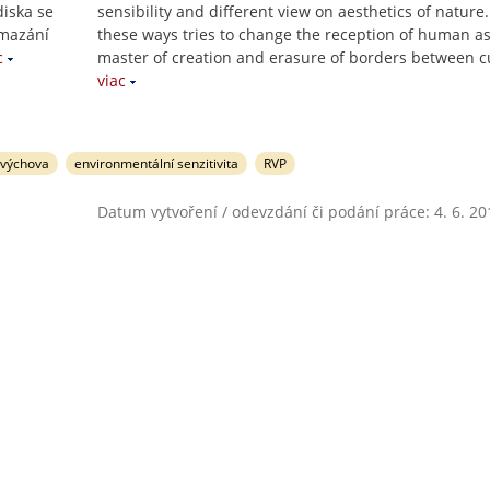
diska se
sensibility and different view on aesthetics of nature
smazání
these ways tries to change the reception of human as
c
master of creation and erasure of borders between c
viac
 výchova
environmentální senzitivita
RVP
Datum vytvoření / odevzdání či podání práce: 4. 6. 20