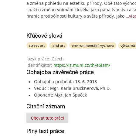
a změna pohledu na estetiku přírody. Obě tato výcho
snaží o změnu vnímání člověka jako pána tvorstva a 
hranic protipólnosti kultury a světa přírody. Jako
…via
Kľúčové slová
street art
land art
environmentální výchova
výtvarná
Jazyk práce: Czech
Identifikátor:
https://is.muni.cz/th/e5iam/
Obhajoba závěrečné práce
Obhajoba proběhla
13. 6. 2013
Vedúci: Mgr. Karla Brücknerová, Ph.D.
Oponent: Mgr. Jan Špaček
Citační záznam
Citovat tuto práci
Plný text práce