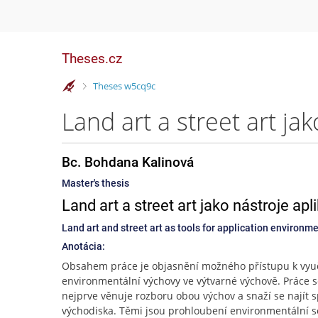
Theses.cz
>
Theses w5cq9c
Bc. Bohdana Kalinová
Master's thesis
Land art a street art jako nástroje a
Land art and street art as tools for application environm
Anotácia:
Obsahem práce je objasnění možného přístupu k vyu
environmentální výchovy ve výtvarné výchově. Práce 
nejprve věnuje rozboru obou výchov a snaží se najít 
východiska. Těmi jsou prohloubení environmentální se