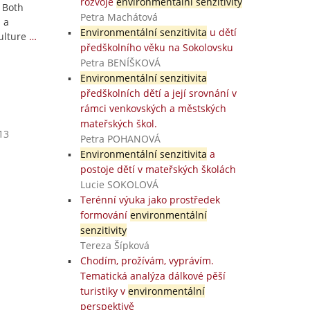
rozvoje
environmentální senzitivity
. Both
Petra Machátová
 a
Environmentální senzitivita
u dětí
ulture
…
předškolního věku na Sokolovsku
Petra BENÍŠKOVÁ
Environmentální senzitivita
předškolních dětí a její srovnání v
rámci venkovských a městských
mateřských škol.
13
Petra POHANOVÁ
Environmentální senzitivita
a
postoje dětí v mateřských školách
Lucie SOKOLOVÁ
Terénní výuka jako prostředek
formování
environmentální
senzitivity
Tereza Šípková
Chodím, prožívám, vyprávím.
Tematická analýza dálkové pěší
turistiky v
environmentální
perspektivě