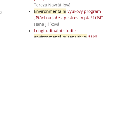
Tereza Navrátilová
Environmentální
výukový program
a
„Ptáci na jaře - pestrost v ptačí říši“
Hana Jiříková
Longitudinální studie
environmentální senzitivity
žáků
prvního stupně základní školy
Anna NOVOTNÁ
Všechny práce
Zapojené školy
Správcovia zapojených škôl
Súkromie
Přístupnost