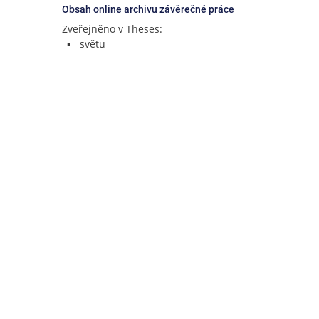
Obsah online archivu závěrečné práce
Zveřejněno v Theses:
světu
Theses.cz
Prevádzkuje
Fakulta informatiky MU
,
Více o Theses