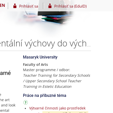
EN
Prihlásiť sa
Prihlásiť sa (EduID)
Land art a street art jako nástroje aplikace environmentální výchovy do výchovy výtvarné – Bc. Bohdana Kalinová
Masaryk University
Faculty of Arts
Master programme / odbor:
varné
Teacher Training for Secondary Schools
/ Upper Secondary School Teacher
Training in Estetic Education
e
Práce na příbuzné téma
he art
 and look
Výtvarné činnosti jako prostředek
mental