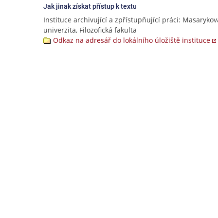
Jak jinak získat přístup k textu
Instituce archivující a zpřístupňující práci: Masarykov
univerzita, Filozofická fakulta
Odkaz na adresář do lokálního úložiště instituce
Potrebujete poradiť?
theses@fi.muni.cz
Nápoveda
Často kladené dotazy
Hore