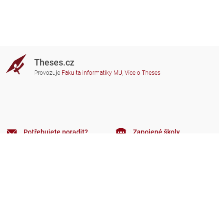
Theses.cz
Provozuje
Fakulta informatiky MU
,
Více o Theses
Potřebujete poradit?
Zapojené školy
theses@fi.muni.cz
Správci zapojených škol
Nápověda
Soukromí
Často kladené dotazy
Přístupnost
Zobrazit klasickou verzi