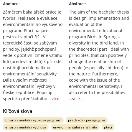
Anotace:
Abstract:
Záměrem bakalářské práce je
The aim of the bachelor thesis
tvorba, realizace a evaluace
is design, implementation and
environmentálního výukového
evaluation of the
programu Ptáci na jaře –
environmental educational
pestrost v ptačí říši. V
program Birds in Spring –
teoretické části se zabývám
diversity in the bird land. In
principy, jejichž pochopení
the theoretical part I deal with
vede k pozitivní změně vztahu
principles, that can positively
lidí (především dětí) k přírodě,
change the relationship of
nastiňuji problematikou
people (especially children) to
environmentální senzitivity.
the nature. Furthermore, I
Dále uvádím možnosti
cope with the issue of the
environmentální výchovy v
environmental sensitivity. I
České republice. Popisuji
also refer to the possibilities
specifika předškolního
…více
…více
Klíčová slova
Environmentální výukový program
předškolní pedagogika
environmentální výchova
environmentální senzitivita
ptáci