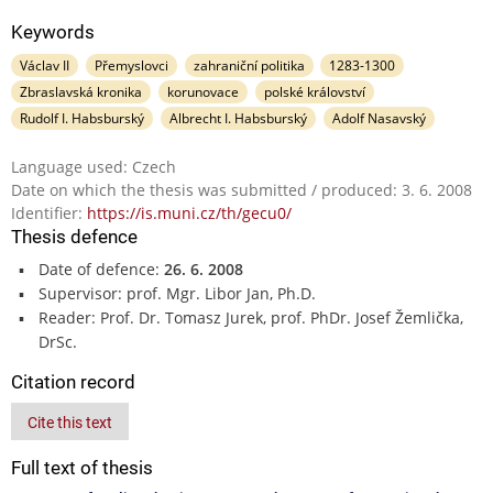
Keywords
Václav II
Přemyslovci
zahraniční politika
1283-1300
Zbraslavská kronika
korunovace
polské království
Rudolf I. Habsburský
Albrecht I. Habsburský
Adolf Nasavský
Language used: Czech
Date on which the thesis was submitted / produced: 3. 6. 2008
Identifier:
https://is.muni.cz/th/gecu0/
Thesis defence
Date of defence:
26. 6. 2008
Supervisor: prof. Mgr. Libor Jan, Ph.D.
Reader: Prof. Dr. Tomasz Jurek, prof. PhDr. Josef Žemlička,
DrSc.
Citation record
Cite this text
Full text of thesis