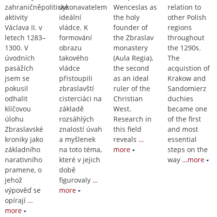
zahraničněpolitické
vykonavatelem
Wenceslas as
relation to
aktivity
ideální
the holy
other Polish
Václava II. v
vládce. K
founder of
regions
letech 1283–
formování
the Zbraslav
throughout
1300. V
obrazu
monastery
the 1290s.
úvodních
takového
(Aula Regia),
The
pasážích
vládce
the second
acquistion of
jsem se
přistoupili
as an ideal
Krakow and
pokusil
zbraslavští
ruler of the
Sandomierz
odhalit
cisterciáci na
Christian
duchies
klíčovou
základě
West.
became one
úlohu
rozsáhlých
Research in
of the first
Zbraslavské
znalostí úvah
this field
and most
kroniky jako
a myšlenek
reveals
…
essential
základního
na toto téma,
more
steps on the
narativního
které v jejich
way
…more
pramene, o
době
jehož
figurovaly
…
výpověď se
more
opírají
…
more