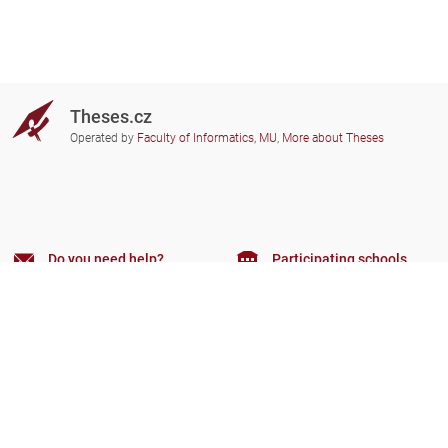
Theses.cz
Operated by
Faculty of Informatics, MU
,
More about Theses
Do you need help?
Participating schools
theses@fi.muni.cz
Administrators of educational
institutions involved
Help
Privacy
Frequently asked questions
Accessibility
Zobrazit klasickou verzi