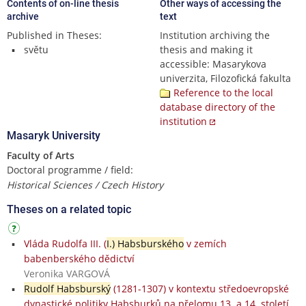
Contents of on-line thesis
Other ways of accessing the
archive
text
Published in Theses:
Institution archiving the
světu
thesis and making it
accessible: Masarykova
univerzita, Filozofická fakulta
Reference to the local
database directory of the
institution
Masaryk University
Faculty of Arts
Doctoral programme / field:
Historical Sciences / Czech History
Theses on a related topic
Vláda Rudolfa III. (
I.) Habsburského
v zemích
babenberského dědictví
Veronika VARGOVÁ
Rudolf Habsburský
(1281-1307) v kontextu středoevropské
dynastické politiky Habsburků na přelomu 13. a 14. století.