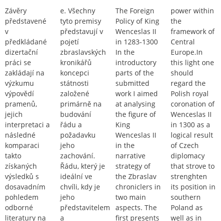
Závěry
e. Všechny
The Foreign
power within
představené
tyto premisy
Policy of King
the
v
představují v
Wenceslas II
framework of
předkládané
pojetí
in 1283-1300
Central
dizertační
zbraslavských
In the
Europe.In
práci se
kronikářů
introductory
this light one
zakládají na
koncepci
parts of the
should
výzkumu
státnosti
submitted
regard the
výpovědí
založené
work I aimed
Polish royal
pramenů,
primárně na
at analysing
coronation of
jejich
budování
the figure of
Wenceslas II
interpretaci a
řádu a
King
in 1300 as a
následné
požadavku
Wenceslas II
logical result
komparaci
jeho
in the
of Czech
takto
zachování.
narrative
diplomacy
získaných
Řádu, který je
strategy of
that strove to
výsledků s
ideální ve
the Zbraslav
strenghten
dosavadním
chvíli, kdy je
chroniclers in
its position in
pohledem
jeho
two main
southern
odborné
představitelem
aspects. The
Poland as
literatury na
a
first presents
well as in