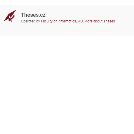
Theses.cz
Operated by
Faculty of Informatics, MU
,
More about Theses
Do you need help?
Participating schools
theses@fi.muni.cz
Administrators of educational
institutions involved
Help
Privacy
Frequently asked questions
Accessibility
Zobrazit klasickou verzi
Go to top