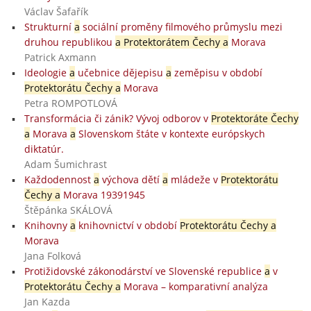
Václav Šafařík
Strukturní
a
sociální proměny filmového průmyslu mezi
druhou republikou
a Protektorátem Čechy a
Morava
Patrick Axmann
Ideologie
a
učebnice dějepisu
a
zeměpisu v období
Protektorátu Čechy a
Morava
Petra ROMPOTLOVÁ
Transformácia či zánik? Vývoj odborov v
Protektoráte Čechy
a
Morava
a
Slovenskom štáte v kontexte európskych
diktatúr.
Adam Šumichrast
Každodennost
a
výchova dětí
a
mládeže v
Protektorátu
Čechy a
Morava 19391945
Štěpánka SKÁLOVÁ
Knihovny
a
knihovnictví v období
Protektorátu Čechy a
Morava
Jana Folková
Protižidovské zákonodárství ve Slovenské republice
a
v
Protektorátu Čechy a
Morava – komparativní analýza
Jan Kazda