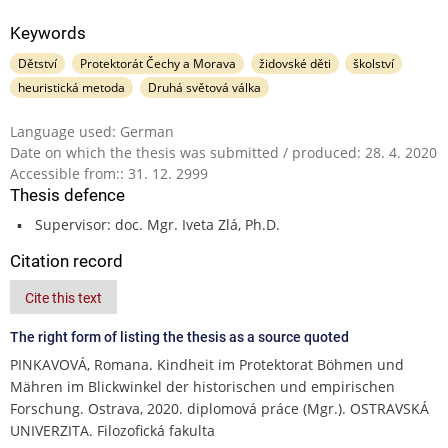
Keywords
Dětství
Protektorát Čechy a Morava
židovské děti
školství
heuristická metoda
Druhá světová válka
Language used: German
Date on which the thesis was submitted / produced: 28. 4. 2020
Accessible from:: 31. 12. 2999
Thesis defence
Supervisor: doc. Mgr. Iveta Zlá, Ph.D.
Citation record
Cite this text
The right form of listing the thesis as a source quoted
PINKAVOVÁ, Romana. Kindheit im Protektorat Böhmen und
Mähren im Blickwinkel der historischen und empirischen
Forschung. Ostrava, 2020. diplomová práce (Mgr.). OSTRAVSKÁ
UNIVERZITA. Filozofická fakulta